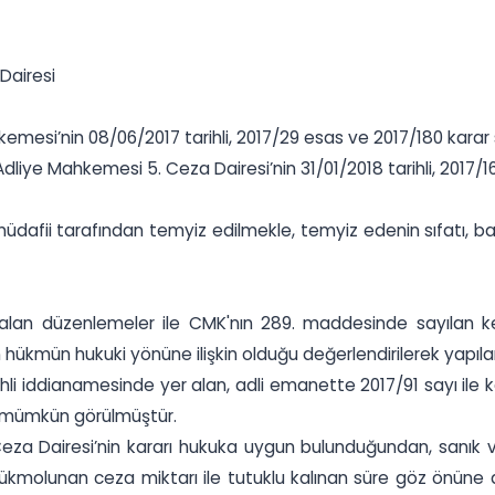
Dairesi
si’nin 08/06/2017 tarihli, 2017/29 esas ve 2017/180 karar say
iye Mahkemesi 5. Ceza Dairesi’nin 31/01/2018 tarihli, 2017/163
afii tarafından temyiz edilmekle, temyiz edenin sıfatı, başv
lan düzenlemeler ile CMK'nın 289. maddesinde sayılan kesin
n hükmün hukuki yönüne ilişkin olduğu değerlendirilerek yapıl
i iddianamesinde yer alan, adli emanette 2017/91 sayı ile kayı
 mümkün görülmüştür.
eza Dairesi’nin kararı hukuka uygun bulunduğundan, sanık v
molunan ceza miktarı ile tutuklu kalınan süre göz önüne alı