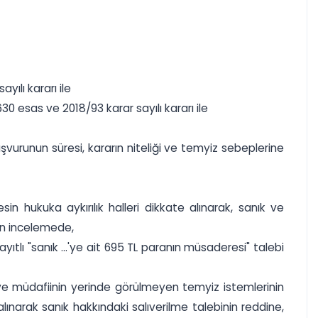
ılı kararı ile
0 esas ve 2018/93 karar sayılı kararı ile
urunun süresi, kararın niteliği ve temyiz sebeplerine
 hukuka aykırılık halleri dikkate alınarak, sanık ve
an incelemede,
tlı "sanık ...'ye ait 695 TL paranın müsaderesi" talebi
e müdafiinin yerinde görülmeyen temyiz istemlerinin
narak sanık hakkındaki salıverilme talebinin reddine,