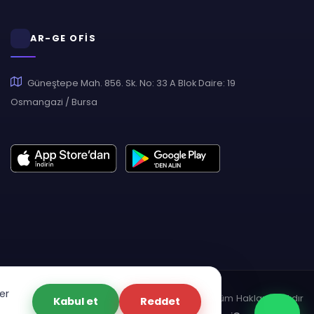
AR-GE OFİS
Güneştepe Mah. 856. Sk. No: 33 A Blok Daire: 19
Osmangazi / Bursa
er
pyright © 2007 - 2026 Hukas | Hukuk Asistan • Tüm Hakları Saklıdır
Kabul et
Reddet