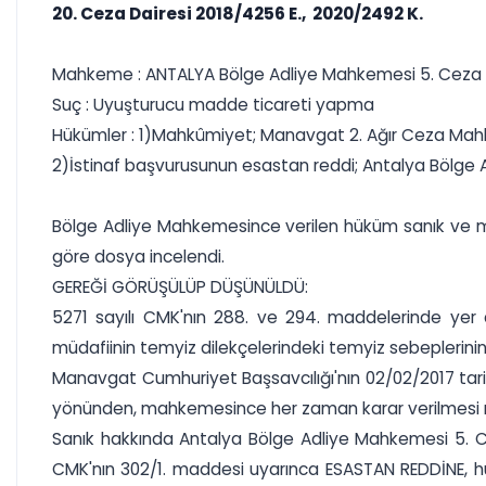
20. Ceza Dairesi 2018/4256 E., 2020/2492 K.
Mahkeme : ANTALYA Bölge Adliye Mahkemesi 5. Ceza 
Suç : Uyuşturucu madde ticareti yapma
Hükümler : 1)Mahkûmiyet; Manavgat 2. Ağır Ceza Mahkeme
2)İstinaf başvurusunun esastan reddi; Antalya Bölge Adl
Bölge Adliye Mahkemesince verilen hüküm sanık ve müd
göre dosya incelendi.
GEREĞİ GÖRÜŞÜLÜP DÜŞÜNÜLDÜ:
5271 sayılı CMK'nın 288. ve 294. maddelerinde yer a
müdafiinin temyiz dilekçelerindeki temyiz sebeplerini
Manavgat Cumhuriyet Başsavcılığı'nın 02/02/2017 tarihl
yönünden, mahkemesince her zaman karar verilmesi
Sanık hakkında Antalya Bölge Adliye Mahkemesi 5. C
CMK'nın 302/1. maddesi uyarınca ESASTAN REDDİNE, hük