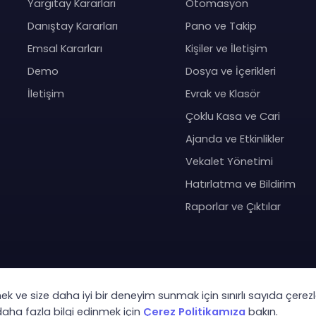
Yargıtay Kararları
Otomasyon
Danıştay Kararları
Pano ve Takip
Emsal Kararları
Kişiler ve İletişim
Demo
Dosya ve İçerikleri
İletişim
Evrak ve Klasör
Çoklu Kasa ve Cari
Ajanda ve Etkinlikler
Vekalet Yönetimi
Hatırlatma ve Bildirim
Raporlar ve Çıktılar
mek ve size daha iyi bir deneyim sunmak için sınırlı sayıda çerezl
Co
 daha fazla bilgi edinmek için
Çerez Politikamıza
bakın.