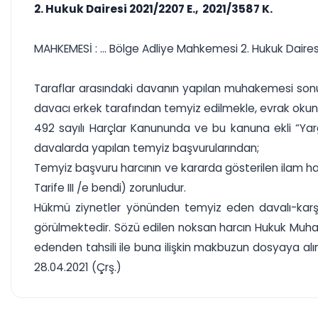
2. Hukuk Dairesi 2021/2207 E., 2021/3587 K.
MAHKEMESİ : ... Bölge Adliye Mahkemesi 2. Hukuk Daires
Taraflar arasındaki davanın yapılan muhakemesi sonu
davacı erkek tarafından temyiz edilmekle, evrak oku
492 sayılı Harçlar Kanununda ve bu kanuna ekli “Yargı H
davalarda yapılan temyiz başvurularından;
Temyiz başvuru harcının ve kararda gösterilen ilam ha
Tarife III /e bendi) zorunludur.
Hükmü ziynetler yönünden temyiz eden davalı-karşı 
görülmektedir. Sözü edilen noksan harcın Hukuk Muha
edenden tahsili ile buna ilişkin makbuzun dosyaya al
28.04.2021 (Çrş.)