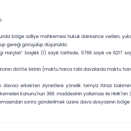
i
nda bölge adliye mahkemesi hukuk dairesince verilen, yukar
nup gereği görüşülüp düşünüldü:
arçları” başlıklı (1) sayılı tarifede, 5766 sayılı ve 6217 sa
rcının dörtte birinin (maktu harca tabi davalarda maktu harcı
davacı erkekten ziynetlere yönelik temyiz itirazı bakımınd
kemeleri Kanunu'nun 366. maddesinin yollaması ile HMK'nın 
ınmasından sonra gönderilmek üzere dava dosyasının bölge ad