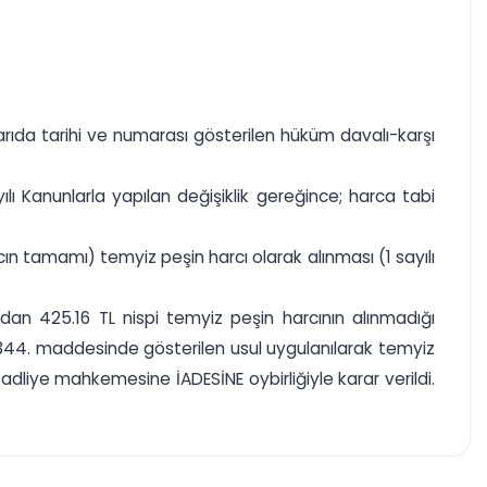
ıda tarihi ve numarası gösterilen hüküm davalı-karşı
yılı Kanunlarla yapılan değişiklik gereğince; harca tabi
n tamamı) temyiz peşin harcı olarak alınması (1 sayılı
an 425.16 TL nispi temyiz peşin harcının alınmadığı
344. maddesinde gösterilen usul uygulanılarak temyiz
liye mahkemesine İADESİNE oybirliğiyle karar verildi.