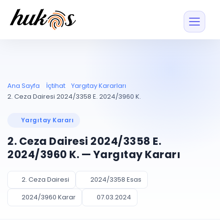
Özellikler
Fiyatlar
ENTEGRASYONLAR
YÖNETİM
UYAP
Dosya ve İçerikl
Ana Sayfa
İçtihat
Yargıtay Kararları
Blog
Entegrasyonu
Tüm dosyalar tek
ekranda
UYAP ile otomatik
2. Ceza Dairesi 2024/3358 E. 2024/3960 K.
senkron
Evrak ve Klasör
İçtihat
UYAP Evrak
Düzenleyin, hızlı erişi
Yargıtay Kararı
Entegrasyonu
İletişim
Kişiler ve İletişi
Evrakları tek tıkla aktarın
2. Ceza Dairesi 2024/3358 E.
Müvekkil ve taraf reh
UETS Entegrasyonu
2024/3960 K. — Yargıtay Kararı
Tebligatları anında
Vekalet Yöneti
Ücretsiz Başlayın
Giriş Yap
görün
Vekaletname ve yetk
takibi
2. Ceza Dairesi
2024/3358 Esas
PLANLAMA & TAKİP
AKILLI & FİNANS
2024/3960 Karar
07.03.2024
Otomasyon
Pano ve Takip
YENİ
Kuralları kurun, sist
Günlük işler tek bakışta