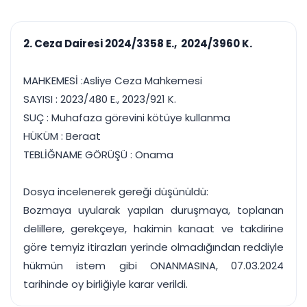
çalışsın
Ajanda ve
Finans ve Kasa
Etkinlikler
Hesap, kasa ve cari
Duruşma ve görev
takibi
2. Ceza Dairesi 2024/3358 E., 2024/3960 K.
takvimi
Raporlar ve Çıkt
Hatırlatma ve
Tek tıkla profesyonel
Bildirim
MAHKEMESİ :Asliye Ceza Mahkemesi
rapor
Süreleri asla kaçırmayın
SAYISI : 2023/480 E., 2023/921 K.
SUÇ : Muhafaza görevini kötüye kullanma
Tek panelde uçtan uca yönetim
UYAP & UETS entegrasyonundan finansa, hepsi bir arada.
HÜKÜM : Beraat
Tüm özellikleri inceleyin
Ücretsiz Başlayın
TEBLİĞNAME GÖRÜŞÜ : Onama
Dosya incelenerek gereği düşünüldü:
Bozmaya uyularak yapılan duruşmaya, toplanan
delillere, gerekçeye, hakimin kanaat ve takdirine
göre temyiz itirazları yerinde olmadığından reddiyle
hükmün istem gibi ONANMASINA, 07.03.2024
tarihinde oy birliğiyle karar verildi.