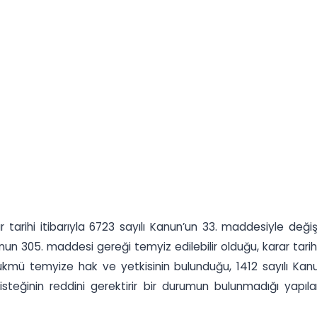
tarihi itibarıyla 6723 sayılı Kanun’un 33. maddesiyle değiş
un 305. maddesi gereği temyiz edilebilir olduğu, karar tar
mü temyize hak ve yetkisinin bulunduğu, 1412 sayılı Kanu
steğinin reddini gerektirir bir durumun bulunmadığı yapıl