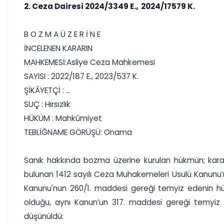
2. Ceza Dairesi 2024/3349 E., 2024/17579 K.
B O Z M A Ü Z E R İ N E
İNCELENEN KARARIN
MAHKEMESİ:Asliye Ceza Mahkemesi
SAYISI : 2022/187 E., 2023/537 K.
ŞİKÂYETÇİ : ...
SUÇ : Hırsızlık
HÜKÜM : Mahkûmiyet
TEBLİĞNAME GÖRÜŞÜ: Onama
Sanık hakkında bozma üzerine kurulan hükmün; karar 
bulunan 1412 sayılı Ceza Muhakemeleri Usulü Kanunu’n
Kanunu'nun 260/1. maddesi gereği temyiz edenin hük
olduğu, aynı Kanun’un 317. maddesi gereği temyiz i
düşünüldü: