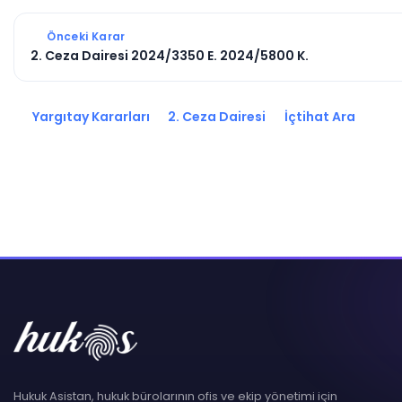
Önceki Karar
2. Ceza Dairesi 2024/3350 E. 2024/5800 K.
Yargıtay Kararları
2. Ceza Dairesi
İçtihat Ara
Hukuk Asistan, hukuk bürolarının ofis ve ekip yönetimi için