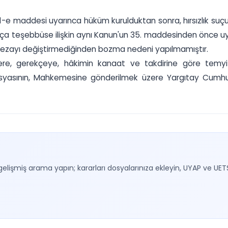
1-e maddesi uyarınca hüküm kurulduktan sonra, hırsızlık su
n, suça teşebbüse ilişkin aynı Kanun'un 35. maddesinden önce
 cezayı değiştirmediğinden bozma nedeni yapılmamıştır.
ere, gerekçeye, hâkimin kanaat ve takdirine göre temy
sının, Mahkemesine gönderilmek üzere Yargıtay Cumhuriye
gelişmiş arama yapın; kararları dosyalarınıza ekleyin, UYAP ve UET