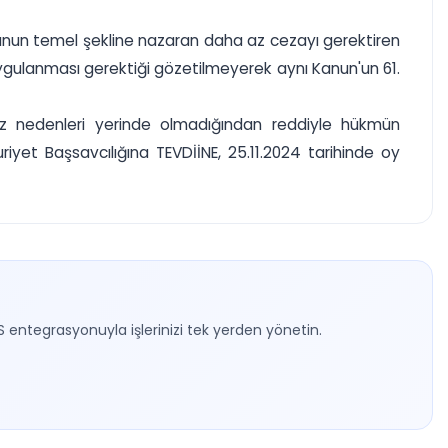
çunun temel şekline nazaran daha az cezayı gerektiren
 uygulanması gerektiği gözetilmeyerek aynı Kanun'un 61.
iz nedenleri yerinde olmadığından reddiyle hükmün
t Başsavcılığına TEVDİİNE, 25.11.2024 tarihinde oy
S entegrasyonuyla işlerinizi tek yerden yönetin.