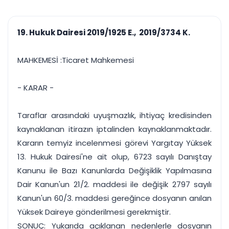
çalışsın
Ajanda ve
Finans ve Kasa
Etkinlikler
Hesap, kasa ve cari
Duruşma ve görev
takibi
19. Hukuk Dairesi 2019/1925 E., 2019/3734 K.
takvimi
Raporlar ve Çıkt
Hatırlatma ve
Tek tıkla profesyonel
Bildirim
MAHKEMESİ :Ticaret Mahkemesi
rapor
Süreleri asla kaçırmayın
- KARAR -
Tek panelde uçtan uca yönetim
UYAP & UETS entegrasyonundan finansa, hepsi bir arada.
Tüm özellikleri inceleyin
Ücretsiz Başlayın
Taraflar arasındaki uyuşmazlık, ihtiyaç kredisinden
kaynaklanan itirazın iptalinden kaynaklanmaktadır.
Kararın temyiz incelenmesi görevi Yargıtay Yüksek
13. Hukuk Dairesi'ne ait olup, 6723 sayılı Danıştay
Kanunu ile Bazı Kanunlarda Değişiklik Yapılmasına
Dair Kanun'un 21/2. maddesi ile değişik 2797 sayılı
Kanun'un 60/3. maddesi gereğince dosyanın anılan
Yüksek Daireye gönderilmesi gerekmiştir.
SONUÇ: Yukarıda açıklanan nedenlerle dosyanın