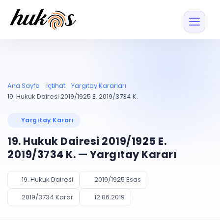
Özellikler
Fiyatlar
ENTEGRASYONLAR
YÖNETİM
UYAP
Dosya ve İçerikl
Ana Sayfa
İçtihat
Yargıtay Kararları
Blog
Entegrasyonu
Tüm dosyalar tek
ekranda
UYAP ile otomatik
19. Hukuk Dairesi 2019/1925 E. 2019/3734 K.
senkron
Evrak ve Klasör
İçtihat
UYAP Evrak
Düzenleyin, hızlı erişi
Yargıtay Kararı
Entegrasyonu
İletişim
Kişiler ve İletişi
Evrakları tek tıkla aktarın
19. Hukuk Dairesi 2019/1925 E.
Müvekkil ve taraf reh
UETS Entegrasyonu
2019/3734 K. — Yargıtay Kararı
Tebligatları anında
Vekalet Yöneti
Ücretsiz Başlayın
Giriş Yap
görün
Vekaletname ve yetk
takibi
19. Hukuk Dairesi
2019/1925 Esas
PLANLAMA & TAKİP
AKILLI & FİNANS
2019/3734 Karar
12.06.2019
Otomasyon
Pano ve Takip
YENİ
Kuralları kurun, sist
Günlük işler tek bakışta