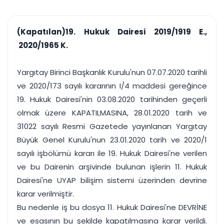
çalışsın
Ajanda ve
Finans ve Kasa
Etkinlikler
Hesap, kasa ve cari
Duruşma ve görev
takibi
(Kapatılan)19. Hukuk Dairesi 2019/1919 E.,
takvimi
Raporlar ve Çıkt
2020/1965 K.
Hatırlatma ve
Tek tıkla profesyonel
Bildirim
rapor
Süreleri asla kaçırmayın
Yargıtay Birinci Başkanlık Kurulu'nun 07.07.2020 tarihli
ve 2020/173 sayılı kararının I/4 maddesi gereğince
Tek panelde uçtan uca yönetim
UYAP & UETS entegrasyonundan finansa, hepsi bir arada.
19. Hukuk Dairesi'nin 03.08.2020 tarihinden geçerli
Tüm özellikleri inceleyin
Ücretsiz Başlayın
olmak üzere KAPATILMASINA, 28.01.2020 tarih ve
31022 sayılı Resmi Gazetede yayınlanan Yargıtay
Büyük Genel Kurulu'nun 23.01.2020 tarih ve 2020/1
sayılı işbölümü kararı ile 19. Hukuk Dairesi'ne verilen
ve bu Dairenin arşivinde bulunan işlerin 11. Hukuk
Dairesi'ne UYAP bilişim sistemi üzerinden devrine
karar verilmiştir.
Bu nedenle iş bu dosya 11. Hukuk Dairesi'ne DEVRİNE
ve esasının bu şekilde kapatılmasına karar verildi.