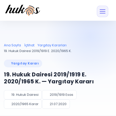
Özellikler
Fiyatlar
ENTEGRASYONLAR
YÖNETİM
UYAP
Dosya ve İçerikl
Ana Sayfa
İçtihat
Yargıtay Kararları
Blog
Entegrasyonu
Tüm dosyalar tek
ekranda
UYAP ile otomatik
19. Hukuk Dairesi 2019/1919 E. 2020/1965 K.
senkron
Evrak ve Klasör
İçtihat
UYAP Evrak
Düzenleyin, hızlı erişi
Yargıtay Kararı
Entegrasyonu
İletişim
Kişiler ve İletişi
Evrakları tek tıkla aktarın
19. Hukuk Dairesi 2019/1919 E.
Müvekkil ve taraf reh
UETS Entegrasyonu
2020/1965 K. — Yargıtay Kararı
Tebligatları anında
Vekalet Yöneti
Ücretsiz Başlayın
Giriş Yap
görün
Vekaletname ve yetk
takibi
19. Hukuk Dairesi
2019/1919 Esas
PLANLAMA & TAKİP
AKILLI & FİNANS
2020/1965 Karar
21.07.2020
Otomasyon
Pano ve Takip
YENİ
Kuralları kurun, sist
Günlük işler tek bakışta