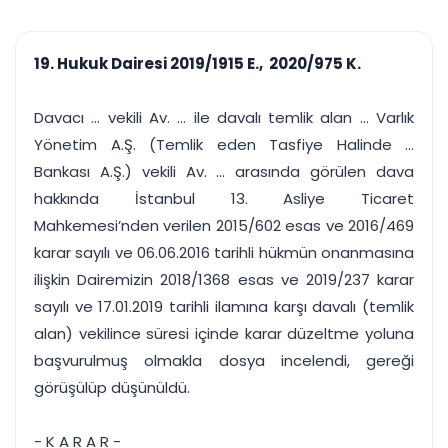
çalışsın
Ajanda ve
Finans ve Kasa
Etkinlikler
Hesap, kasa ve cari
Duruşma ve görev
takibi
19. Hukuk Dairesi 2019/1915 E., 2020/975 K.
takvimi
Raporlar ve Çıkt
Hatırlatma ve
Tek tıkla profesyonel
Bildirim
Davacı ... vekili Av. ... ile davalı temlik alan ... Varlık
rapor
Süreleri asla kaçırmayın
Yönetim A.Ş. (Temlik eden Tasfiye Halinde ...
Bankası A.Ş.) vekili Av. ... arasında görülen dava
Tek panelde uçtan uca yönetim
UYAP & UETS entegrasyonundan finansa, hepsi bir arada.
hakkında İstanbul 13. Asliye Ticaret
Tüm özellikleri inceleyin
Ücretsiz Başlayın
Mahkemesi’nden verilen 2015/602 esas ve 2016/469
karar sayılı ve 06.06.2016 tarihli hükmün onanmasına
ilişkin Dairemizin 2018/1368 esas ve 2019/237 karar
sayılı ve 17.01.2019 tarihli ilamına karşı davalı (temlik
alan) vekilince süresi içinde karar düzeltme yoluna
başvurulmuş olmakla dosya incelendi, gereği
görüşülüp düşünüldü.
- K A R A R -