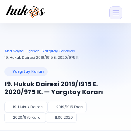
Özellikler
Fiyatlar
ENTEGRASYONLAR
YÖNETİM
UYAP
Dosya ve İçerikl
Ana Sayfa
İçtihat
Yargıtay Kararları
Blog
Entegrasyonu
Tüm dosyalar tek
ekranda
UYAP ile otomatik
19. Hukuk Dairesi 2019/1915 E. 2020/975 K.
senkron
Evrak ve Klasör
İçtihat
UYAP Evrak
Düzenleyin, hızlı erişi
Yargıtay Kararı
Entegrasyonu
İletişim
Kişiler ve İletişi
Evrakları tek tıkla aktarın
19. Hukuk Dairesi 2019/1915 E.
Müvekkil ve taraf reh
UETS Entegrasyonu
2020/975 K. — Yargıtay Kararı
Tebligatları anında
Vekalet Yöneti
Ücretsiz Başlayın
Giriş Yap
görün
Vekaletname ve yetk
takibi
19. Hukuk Dairesi
2019/1915 Esas
PLANLAMA & TAKİP
AKILLI & FİNANS
2020/975 Karar
11.06.2020
Otomasyon
Pano ve Takip
YENİ
Kuralları kurun, sist
Günlük işler tek bakışta