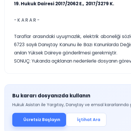
19. Hukuk Dairesi 2017/2062 E., 2017/3279 K.
- K A R A R -
Taraflar arasındaki uyuşmazlık, elektrik aboneliği s
6723 sayılı Danıştay Kanunu ile Bazı Kanunlarda Deği
anılan Yüksek Daireye gönderilmesi gerekmiştir.
SONUÇ: Yukarıda açıklanan nedenlerle dosyanın görevli 
Bu kararı dosyanızda kullanın
Hukuk Asistan ile Yargıtay, Danıştay ve emsal kararlarında 
Ücretsiz Başlayın
İçtihat Ara