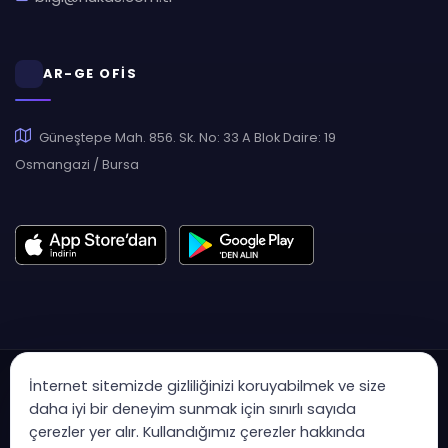
AR-GE OFİS
Güneştepe Mah. 856. Sk. No: 33 A Blok Daire: 19
Osmangazi / Bursa
İnternet sitemizde gizliliğinizi koruyabilmek ve size
daha iyi bir deneyim sunmak için sınırlı sayıda
çerezler yer alır. Kullandığımız çerezler hakkında