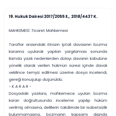
çalışsın
Ajanda ve
Finans ve Kasa
Etkinlikler
Hesap, kasa ve cari
Duruşma ve görev
takibi
19. Hukuk Dairesi 2017/2055 E., 2018/4437 K.
takvimi
Raporlar ve Çıkt
Hatırlatma ve
Tek tıkla profesyonel
Bildirim
MAHKEMESİ :Ticaret Mahkemesi
rapor
Süreleri asla kaçırmayın
Taraflar arasındaki itirazın iptali davasının bozma
Tek panelde uçtan uca yönetim
UYAP & UETS entegrasyonundan finansa, hepsi bir arada.
kararına uyularak yapılan yargılaması sonunda
Tüm özellikleri inceleyin
Ücretsiz Başlayın
ilamda yazılı nedenlerden dolayı davanın kabulüne
yönelik olarak verilen hükmün süresi içinde davalı
vekilince temyiz edilmesi üzerine dosya incelendi,
gereği konuşulup düşünüldü.
- K A R A R -
Dosyadaki yazılara, mahkemece uyulan bozma
kararı doğrultusunda inceleme yapılıp hüküm
verilmiş olmasına, delillerin takdirinde bir isabetsizlik
bulunmamasına, bozmanın kapsamı dışında