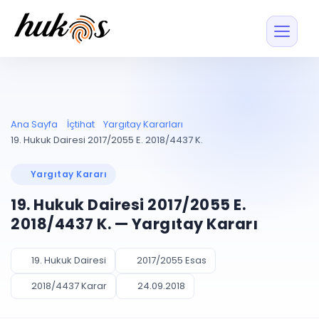
Özellikler
Fiyatlar
ENTEGRASYONLAR
YÖNETİM
UYAP
Dosya ve İçerikl
Ana Sayfa
İçtihat
Yargıtay Kararları
Blog
Entegrasyonu
Tüm dosyalar tek
ekranda
UYAP ile otomatik
19. Hukuk Dairesi 2017/2055 E. 2018/4437 K.
senkron
Evrak ve Klasör
İçtihat
UYAP Evrak
Düzenleyin, hızlı erişi
Yargıtay Kararı
Entegrasyonu
İletişim
Kişiler ve İletişi
Evrakları tek tıkla aktarın
19. Hukuk Dairesi 2017/2055 E.
Müvekkil ve taraf reh
UETS Entegrasyonu
2018/4437 K. — Yargıtay Kararı
Tebligatları anında
Vekalet Yöneti
Ücretsiz Başlayın
Giriş Yap
görün
Vekaletname ve yetk
takibi
19. Hukuk Dairesi
2017/2055 Esas
PLANLAMA & TAKİP
AKILLI & FİNANS
2018/4437 Karar
24.09.2018
Otomasyon
Pano ve Takip
YENİ
Kuralları kurun, sist
Günlük işler tek bakışta