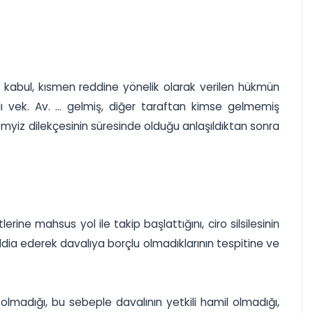
 kabul, kısmen reddine yönelik olarak verilen hükmün
alı vek. Av. ... gelmiş, diğer taraftan kimse gelmemiş
yiz dilekçesinin süresinde olduğu anlaşıldıktan sonra
rine mahsus yol ile takip başlattığını, ciro silsilesinin
ddia ederek davalıya borçlu olmadıklarının tespitine ve
olmadığı, bu sebeple davalının yetkili hamil olmadığı,