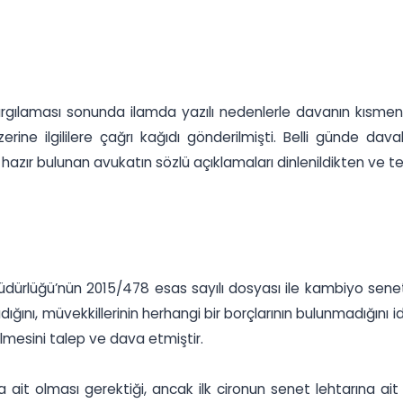
yargılaması sonunda ilamda yazılı nedenlerle davanın kısmen
rine ilgililere çağrı kağıdı gönderilmişti. Belli günde dav
r bulunan avukatın sözlü açıklamaları dinlenildikten ve tem
Müdürlüğü’nün 2015/478 esas sayılı dosyası ile kambiyo senetle
ını, müvekkillerinin herhangi bir borçlarının bulunmadığını i
ilmesini talep ve dava etmiştir.
 ait olması gerektiği, ancak ilk cironun senet lehtarına ait 