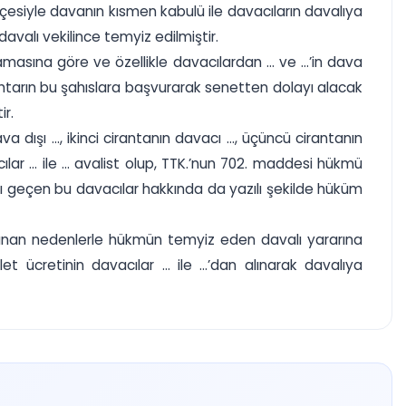
çesiyle davanın kısmen kabulü ile davacıların davalıya
avalı vekilince temyiz edilmiştir.
amasına göre ve özellikle davacılardan ... ve ...’in dava
htarın bu şahıslara başvurarak senetten dolayı alacak
ir.
va dışı ..., ikinci cirantanın davacı ..., üçüncü cirantanın
ar ... ile ... avalist olup, TTK.’nun 702. maddesi hükmü
 geçen bu davacılar hakkında da yazılı şekilde hüküm
ıklanan nedenlerle hükmün temyiz eden davalı yararına
cretinin davacılar ... ile ...’dan alınarak davalıya