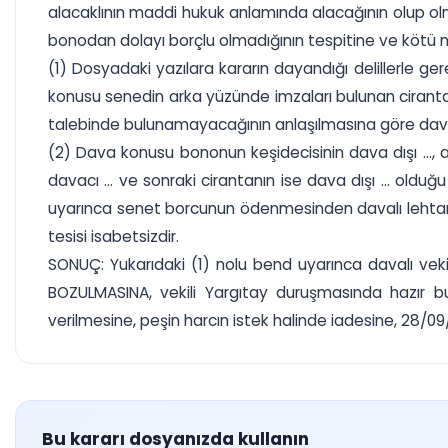
alacaklının maddi hukuk anlamında alacağının olup olm
bonodan dolayı borçlu olmadığının tespitine ve kötü niy
(1) Dosyadaki yazılara kararın dayandığı delillerle gere
konusu senedin arka yüzünde imzaları bulunan ciranta
talebinde bulunamayacağının anlaşılmasına göre davalı v
(2) Dava konusu bononun keşidecisinin dava dışı ..., avalis
davacı ... ve sonraki cirantanın ise dava dışı ... oldu
uyarınca senet borcunun ödenmesinden davalı lehtara
tesisi isabetsizdir.
SONUÇ: Yukarıdaki (1) nolu bend uyarınca davalı veki
BOZULMASINA, vekili Yargıtay duruşmasında hazır bul
verilmesine, peşin harcın istek halinde iadesine, 28/09/
Bu kararı dosyanızda kullanın