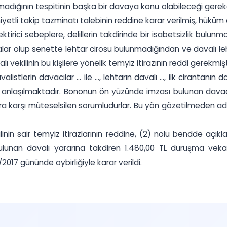
adığının tespitinin başka bir davaya konu olabileceği gerek
etli takip tazminatı talebinin reddine karar verilmiş, hüküm d
ktirici sebeplere, delillerin takdirinde bir isabetsizlik bulunm
lar olup senette lehtar cirosu bulunmadığından ve davalı le
ekilinin bu kişilere yönelik temyiz itirazının reddi gerekmişt
tlerin davacılar ... ile ..., lehtarın davalı ..., ilk cirantanın da
ğu anlaşılmaktadır. Bononun ön yüzünde imzası bulunan davacıl
 karşı müteselsilen sorumludurlar. Bu yön gözetilmeden adı
linin sair temyiz itirazlarının reddine, (2) nolu bendde aç
unan davalı yararına takdiren 1.480,00 TL duruşma vekalet ü
2017 gününde oybirliğiyle karar verildi.