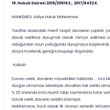
19. Hukuk Dairesi 2016/20519 E., 2017/6432 K.
MAHKEMESİ :Asliye Hukuk Mahkemesi
Taraflar arasındaki menfi tespit davasının yapılan 
davalı vekilince duruşmalı olarak temyiz edilmesi üze
olduğundan onun yokluğunda duruşmaya başlanarak hazı
dosya incelendi, gereği konuşulup düşünüldü.
-KARAR-
Davacı vekili, davalının müvekkilleri hakkında ... İcra 
düzgün olmaması sebebiyle davalının hak sahibi olmadığ
% 20 oranında kötü niyetli takip tazminatına karar ver
Davalı vekili, davanın reddini istemiştir.
Mahkemece, kural olarak ilk cironun senedin lehtarına