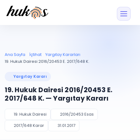
Özellikler
Fiyatlar
ENTEGRASYONLAR
YÖNETİM
UYAP
Dosya ve İçerikl
Ana Sayfa
İçtihat
Yargıtay Kararları
Blog
Entegrasyonu
Tüm dosyalar tek
ekranda
UYAP ile otomatik
19. Hukuk Dairesi 2016/20453 E. 2017/648 K.
senkron
Evrak ve Klasör
İçtihat
UYAP Evrak
Düzenleyin, hızlı erişi
Yargıtay Kararı
Entegrasyonu
İletişim
Kişiler ve İletişi
Evrakları tek tıkla aktarın
19. Hukuk Dairesi 2016/20453 E.
Müvekkil ve taraf reh
UETS Entegrasyonu
2017/648 K. — Yargıtay Kararı
Tebligatları anında
Vekalet Yöneti
Ücretsiz Başlayın
Giriş Yap
görün
Vekaletname ve yetk
takibi
19. Hukuk Dairesi
2016/20453 Esas
PLANLAMA & TAKİP
AKILLI & FİNANS
2017/648 Karar
31.01.2017
Otomasyon
Pano ve Takip
YENİ
Kuralları kurun, sist
Günlük işler tek bakışta