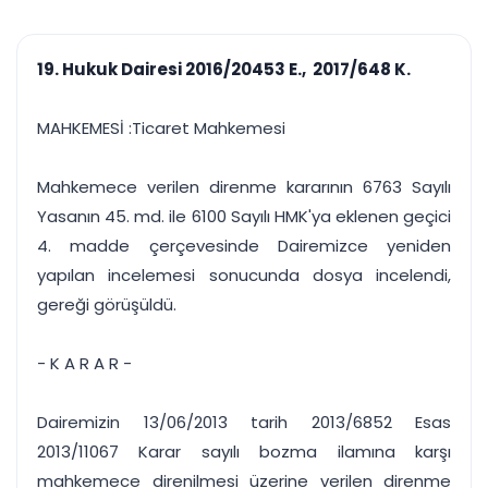
çalışsın
Ajanda ve
Finans ve Kasa
Etkinlikler
Hesap, kasa ve cari
Duruşma ve görev
takibi
19. Hukuk Dairesi 2016/20453 E., 2017/648 K.
takvimi
Raporlar ve Çıkt
Hatırlatma ve
Tek tıkla profesyonel
Bildirim
MAHKEMESİ :Ticaret Mahkemesi
rapor
Süreleri asla kaçırmayın
Mahkemece verilen direnme kararının 6763 Sayılı
Tek panelde uçtan uca yönetim
UYAP & UETS entegrasyonundan finansa, hepsi bir arada.
Yasanın 45. md. ile 6100 Sayılı HMK'ya eklenen geçici
Tüm özellikleri inceleyin
Ücretsiz Başlayın
4. madde çerçevesinde Dairemizce yeniden
yapılan incelemesi sonucunda dosya incelendi,
gereği görüşüldü.
- K A R A R -
Dairemizin 13/06/2013 tarih 2013/6852 Esas
2013/11067 Karar sayılı bozma ilamına karşı
mahkemece direnilmesi üzerine verilen direnme