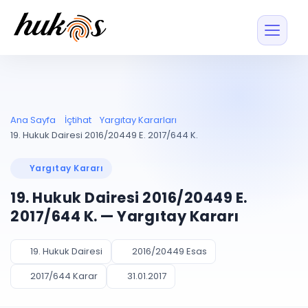
Özellikler
Fiyatlar
ENTEGRASYONLAR
YÖNETİM
UYAP
Dosya ve İçerikl
Ana Sayfa
İçtihat
Yargıtay Kararları
Blog
Entegrasyonu
Tüm dosyalar tek
ekranda
UYAP ile otomatik
19. Hukuk Dairesi 2016/20449 E. 2017/644 K.
senkron
Evrak ve Klasör
İçtihat
UYAP Evrak
Düzenleyin, hızlı erişi
Yargıtay Kararı
Entegrasyonu
İletişim
Kişiler ve İletişi
Evrakları tek tıkla aktarın
19. Hukuk Dairesi 2016/20449 E.
Müvekkil ve taraf reh
UETS Entegrasyonu
2017/644 K. — Yargıtay Kararı
Tebligatları anında
Vekalet Yöneti
Ücretsiz Başlayın
Giriş Yap
görün
Vekaletname ve yetk
takibi
19. Hukuk Dairesi
2016/20449 Esas
PLANLAMA & TAKİP
AKILLI & FİNANS
2017/644 Karar
31.01.2017
Otomasyon
Pano ve Takip
YENİ
Kuralları kurun, sist
Günlük işler tek bakışta