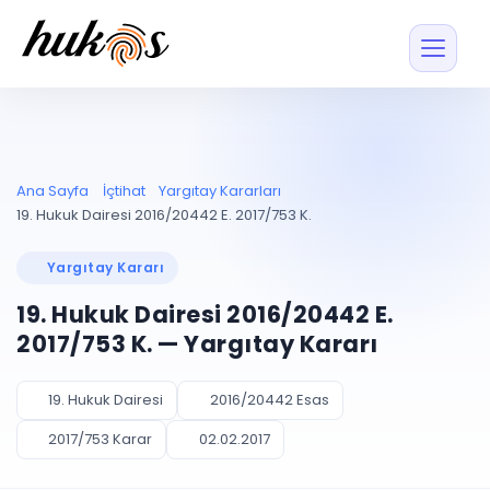
Özellikler
Fiyatlar
ENTEGRASYONLAR
YÖNETİM
UYAP
Dosya ve İçerikl
Ana Sayfa
İçtihat
Yargıtay Kararları
Blog
Entegrasyonu
Tüm dosyalar tek
ekranda
UYAP ile otomatik
19. Hukuk Dairesi 2016/20442 E. 2017/753 K.
senkron
Evrak ve Klasör
İçtihat
UYAP Evrak
Düzenleyin, hızlı erişi
Yargıtay Kararı
Entegrasyonu
İletişim
Kişiler ve İletişi
Evrakları tek tıkla aktarın
19. Hukuk Dairesi 2016/20442 E.
Müvekkil ve taraf reh
UETS Entegrasyonu
2017/753 K. — Yargıtay Kararı
Tebligatları anında
Vekalet Yöneti
Ücretsiz Başlayın
Giriş Yap
görün
Vekaletname ve yetk
takibi
19. Hukuk Dairesi
2016/20442 Esas
PLANLAMA & TAKİP
AKILLI & FİNANS
2017/753 Karar
02.02.2017
Otomasyon
Pano ve Takip
YENİ
Kuralları kurun, sist
Günlük işler tek bakışta