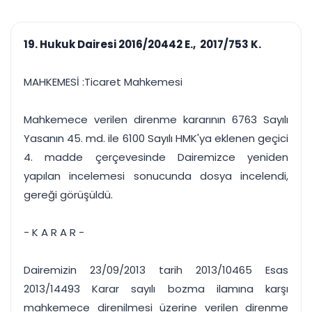
çalışsın
Ajanda ve
Finans ve Kasa
Etkinlikler
Hesap, kasa ve cari
Duruşma ve görev
takibi
19. Hukuk Dairesi 2016/20442 E., 2017/753 K.
takvimi
Raporlar ve Çıkt
Hatırlatma ve
Tek tıkla profesyonel
Bildirim
MAHKEMESİ :Ticaret Mahkemesi
rapor
Süreleri asla kaçırmayın
Mahkemece verilen direnme kararının 6763 Sayılı
Tek panelde uçtan uca yönetim
UYAP & UETS entegrasyonundan finansa, hepsi bir arada.
Yasanın 45. md. ile 6100 Sayılı HMK'ya eklenen geçici
Tüm özellikleri inceleyin
Ücretsiz Başlayın
4. madde çerçevesinde Dairemizce yeniden
yapılan incelemesi sonucunda dosya incelendi,
gereği görüşüldü.
- K A R A R -
Dairemizin 23/09/2013 tarih 2013/10465 Esas
2013/14493 Karar sayılı bozma ilamına karşı
mahkemece direnilmesi üzerine verilen direnme