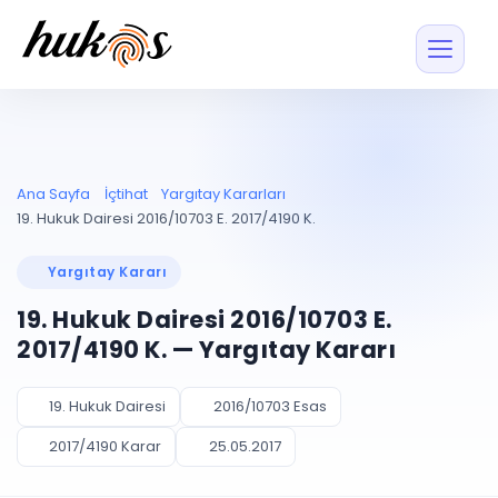
Özellikler
Fiyatlar
ENTEGRASYONLAR
YÖNETİM
UYAP
Dosya ve İçerikl
Ana Sayfa
İçtihat
Yargıtay Kararları
Blog
Entegrasyonu
Tüm dosyalar tek
ekranda
UYAP ile otomatik
19. Hukuk Dairesi 2016/10703 E. 2017/4190 K.
senkron
Evrak ve Klasör
İçtihat
UYAP Evrak
Düzenleyin, hızlı erişi
Yargıtay Kararı
Entegrasyonu
İletişim
Kişiler ve İletişi
Evrakları tek tıkla aktarın
19. Hukuk Dairesi 2016/10703 E.
Müvekkil ve taraf reh
UETS Entegrasyonu
2017/4190 K. — Yargıtay Kararı
Tebligatları anında
Vekalet Yöneti
Ücretsiz Başlayın
Giriş Yap
görün
Vekaletname ve yetk
takibi
19. Hukuk Dairesi
2016/10703 Esas
PLANLAMA & TAKİP
AKILLI & FİNANS
2017/4190 Karar
25.05.2017
Otomasyon
Pano ve Takip
YENİ
Kuralları kurun, sist
Günlük işler tek bakışta