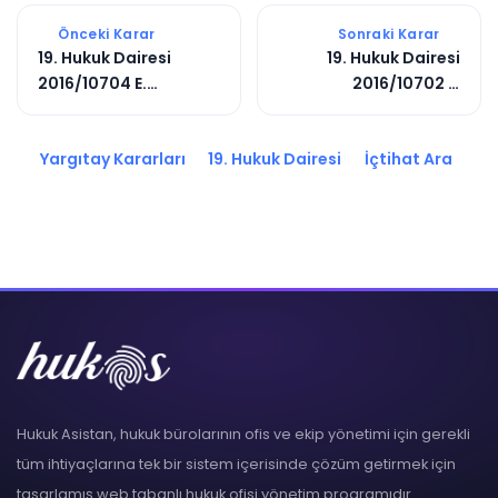
Önceki Karar
Sonraki Karar
19. Hukuk Dairesi
19. Hukuk Dairesi
2016/10704 E.
2016/10702 E.
2017/4191 K.
2017/4442 K.
Yargıtay Kararları
19. Hukuk Dairesi
İçtihat Ara
Hukuk Asistan, hukuk bürolarının ofis ve ekip yönetimi için gerekli
tüm ihtiyaçlarına tek bir sistem içerisinde çözüm getirmek için
tasarlamış web tabanlı hukuk ofisi yönetim programıdır.