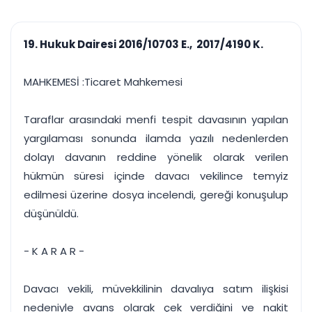
çalışsın
Ajanda ve
Finans ve Kasa
Etkinlikler
Hesap, kasa ve cari
Duruşma ve görev
takibi
19. Hukuk Dairesi 2016/10703 E., 2017/4190 K.
takvimi
Raporlar ve Çıkt
Hatırlatma ve
Tek tıkla profesyonel
Bildirim
MAHKEMESİ :Ticaret Mahkemesi
rapor
Süreleri asla kaçırmayın
Taraflar arasındaki menfi tespit davasının yapılan
Tek panelde uçtan uca yönetim
UYAP & UETS entegrasyonundan finansa, hepsi bir arada.
yargılaması sonunda ilamda yazılı nedenlerden
Tüm özellikleri inceleyin
Ücretsiz Başlayın
dolayı davanın reddine yönelik olarak verilen
hükmün süresi içinde davacı vekilince temyiz
edilmesi üzerine dosya incelendi, gereği konuşulup
düşünüldü.
- K A R A R -
Davacı vekili, müvekkilinin davalıya satım ilişkisi
nedeniyle avans olarak çek verdiğini ve nakit