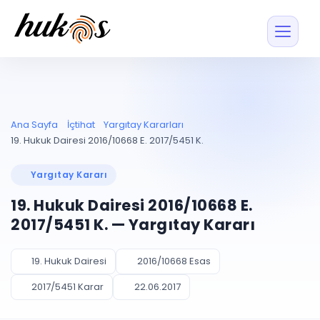
Özellikler
Fiyatlar
ENTEGRASYONLAR
YÖNETİM
UYAP
Dosya ve İçerikl
Ana Sayfa
İçtihat
Yargıtay Kararları
Blog
Entegrasyonu
Tüm dosyalar tek
ekranda
UYAP ile otomatik
19. Hukuk Dairesi 2016/10668 E. 2017/5451 K.
senkron
Evrak ve Klasör
İçtihat
UYAP Evrak
Düzenleyin, hızlı erişi
Yargıtay Kararı
Entegrasyonu
İletişim
Kişiler ve İletişi
Evrakları tek tıkla aktarın
19. Hukuk Dairesi 2016/10668 E.
Müvekkil ve taraf reh
UETS Entegrasyonu
2017/5451 K. — Yargıtay Kararı
Tebligatları anında
Vekalet Yöneti
Ücretsiz Başlayın
Giriş Yap
görün
Vekaletname ve yetk
takibi
19. Hukuk Dairesi
2016/10668 Esas
PLANLAMA & TAKİP
AKILLI & FİNANS
2017/5451 Karar
22.06.2017
Otomasyon
Pano ve Takip
YENİ
Kuralları kurun, sist
Günlük işler tek bakışta