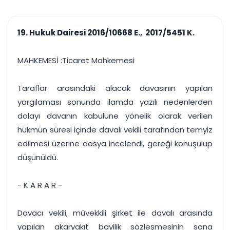
çalışsın
Ajanda ve
Finans ve Kasa
Etkinlikler
Hesap, kasa ve cari
Duruşma ve görev
takibi
19. Hukuk Dairesi 2016/10668 E., 2017/5451 K.
takvimi
Raporlar ve Çıkt
Hatırlatma ve
Tek tıkla profesyonel
Bildirim
MAHKEMESİ :Ticaret Mahkemesi
rapor
Süreleri asla kaçırmayın
Taraflar arasındaki alacak davasının yapılan
Tek panelde uçtan uca yönetim
UYAP & UETS entegrasyonundan finansa, hepsi bir arada.
yargılaması sonunda ilamda yazılı nedenlerden
Tüm özellikleri inceleyin
Ücretsiz Başlayın
dolayı davanın kabulüne yönelik olarak verilen
hükmün süresi içinde davalı vekili tarafından temyiz
edilmesi üzerine dosya incelendi, gereği konuşulup
düşünüldü.
- K A R A R -
Davacı vekili, müvekkili şirket ile davalı arasında
yapılan akaryakıt bayilik sözleşmesinin sona