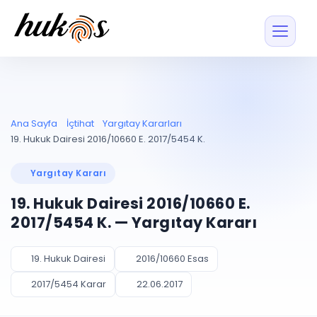
Özellikler
Fiyatlar
ENTEGRASYONLAR
YÖNETİM
UYAP
Dosya ve İçerikl
Ana Sayfa
İçtihat
Yargıtay Kararları
Blog
Entegrasyonu
Tüm dosyalar tek
ekranda
UYAP ile otomatik
19. Hukuk Dairesi 2016/10660 E. 2017/5454 K.
senkron
Evrak ve Klasör
İçtihat
UYAP Evrak
Düzenleyin, hızlı erişi
Yargıtay Kararı
Entegrasyonu
İletişim
Kişiler ve İletişi
Evrakları tek tıkla aktarın
19. Hukuk Dairesi 2016/10660 E.
Müvekkil ve taraf reh
UETS Entegrasyonu
2017/5454 K. — Yargıtay Kararı
Tebligatları anında
Vekalet Yöneti
Ücretsiz Başlayın
Giriş Yap
görün
Vekaletname ve yetk
takibi
19. Hukuk Dairesi
2016/10660 Esas
PLANLAMA & TAKİP
AKILLI & FİNANS
2017/5454 Karar
22.06.2017
Otomasyon
Pano ve Takip
YENİ
Kuralları kurun, sist
Günlük işler tek bakışta