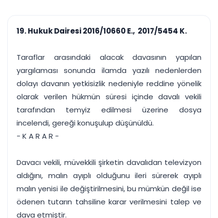
çalışsın
Ajanda ve
Finans ve Kasa
Etkinlikler
Hesap, kasa ve cari
Duruşma ve görev
takibi
19. Hukuk Dairesi 2016/10660 E., 2017/5454 K.
takvimi
Raporlar ve Çıkt
Hatırlatma ve
Tek tıkla profesyonel
Bildirim
Taraflar arasındaki alacak davasının yapılan
rapor
Süreleri asla kaçırmayın
yargılaması sonunda ilamda yazılı nedenlerden
dolayı davanın yetkisizlik nedeniyle reddine yönelik
Tek panelde uçtan uca yönetim
UYAP & UETS entegrasyonundan finansa, hepsi bir arada.
olarak verilen hükmün süresi içinde davalı vekili
Tüm özellikleri inceleyin
Ücretsiz Başlayın
tarafından temyiz edilmesi üzerine dosya
incelendi, gereği konuşulup düşünüldü.
- K A R A R -
Davacı vekili, müvekkili şirketin davalıdan televizyon
aldığını, malın ayıplı olduğunu ileri sürerek ayıplı
malın yenisi ile değiştirilmesini, bu mümkün değil ise
ödenen tutarın tahsiline karar verilmesini talep ve
dava etmiştir.