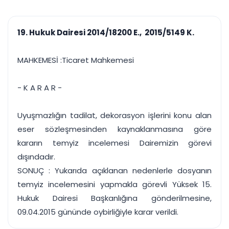
çalışsın
Ajanda ve
Finans ve Kasa
Etkinlikler
Hesap, kasa ve cari
Duruşma ve görev
takibi
19. Hukuk Dairesi 2014/18200 E., 2015/5149 K.
takvimi
Raporlar ve Çıkt
Hatırlatma ve
Tek tıkla profesyonel
Bildirim
MAHKEMESİ :Ticaret Mahkemesi
rapor
Süreleri asla kaçırmayın
- K A R A R -
Tek panelde uçtan uca yönetim
UYAP & UETS entegrasyonundan finansa, hepsi bir arada.
Tüm özellikleri inceleyin
Ücretsiz Başlayın
Uyuşmazlığın tadilat, dekorasyon işlerini konu alan
eser sözleşmesinden kaynaklanmasına göre
kararın temyiz incelemesi Dairemizin görevi
dışındadır.
SONUÇ : Yukarıda açıklanan nedenlerle dosyanın
temyiz incelemesini yapmakla görevli Yüksek 15.
Hukuk Dairesi Başkanlığına gönderilmesine,
09.04.2015 gününde oybirliğiyle karar verildi.