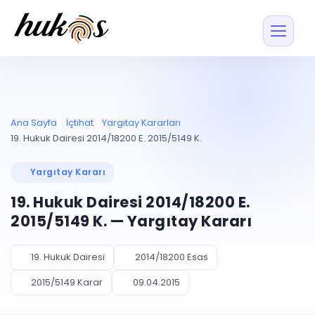
Özellikler
Fiyatlar
ENTEGRASYONLAR
YÖNETİM
UYAP
Dosya ve İçerikl
Ana Sayfa
İçtihat
Yargıtay Kararları
Blog
Entegrasyonu
Tüm dosyalar tek
ekranda
UYAP ile otomatik
19. Hukuk Dairesi 2014/18200 E. 2015/5149 K.
senkron
Evrak ve Klasör
İçtihat
UYAP Evrak
Düzenleyin, hızlı erişi
Yargıtay Kararı
Entegrasyonu
İletişim
Kişiler ve İletişi
Evrakları tek tıkla aktarın
19. Hukuk Dairesi 2014/18200 E.
Müvekkil ve taraf reh
UETS Entegrasyonu
2015/5149 K. — Yargıtay Kararı
Tebligatları anında
Vekalet Yöneti
Ücretsiz Başlayın
Giriş Yap
görün
Vekaletname ve yetk
takibi
19. Hukuk Dairesi
2014/18200 Esas
PLANLAMA & TAKİP
AKILLI & FİNANS
2015/5149 Karar
09.04.2015
Otomasyon
Pano ve Takip
YENİ
Kuralları kurun, sist
Günlük işler tek bakışta