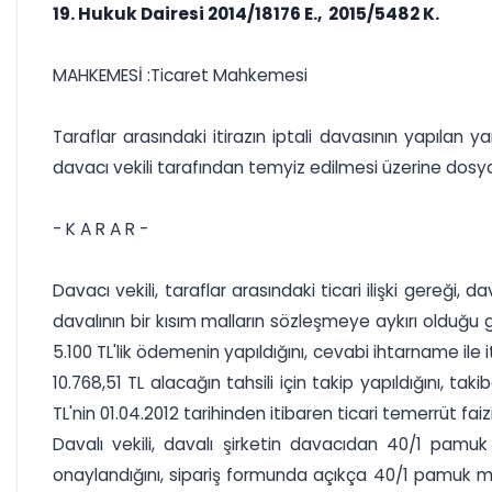
19. Hukuk Dairesi 2014/18176 E., 2015/5482 K.
MAHKEMESİ :Ticaret Mahkemesi
Taraflar arasındaki itirazın iptali davasının yapılan
davacı vekili tarafından temyiz edilmesi üzerine dosy
- K A R A R -
Davacı vekili, taraflar arasındaki ticari ilişki gereği,
davalının bir kısım malların sözleşmeye aykırı olduğu 
5.100 TL'lik ödemenin yapıldığını, cevabi ihtarname ile
10.768,51 TL alacağın tahsili için takip yapıldığını, tak
TL'nin 01.04.2012 tarihinden itibaren ticari temerrüt faiz
Davalı vekili, davalı şirketin davacıdan 40/1 pamu
onaylandığını, sipariş formunda açıkça 40/1 pamuk mel