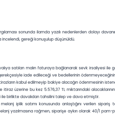
 yargılaması sonunda ilamda yazılı nedenlerden dolayı davan
a incelendi, gereği konuşulup düşünüldü.
 davalıya satılan malın faturaya bağlanarak sevk irsaliyesi ile 
gerekçesiyle iade edileceği ve bedellerinin ödenmeyeceğinin 
 itirazların kabul edilmeyip bakiye alacağın ödenmesinin istend
ibe itiraz üzerine bu kez 5.576,37 TL miktarındaki alacaklarının 
i ile birlikte davalıdan tahsilini talep ve dava etmiştir.
k melanj iplik satımı konusunda anlaştığını verilen sipari
anj yazılmasına rağmen, siparişe aykırı olarak 40/1 pam-pes