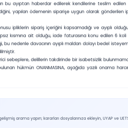
 bu ayıptan haberdar edilerek kendilerine teslim edilen i
ldiğini, yapılan ödemenin siparişe uygun olarak gönderilen i
ipliklerin sipariş içeriğini kapsamadığı ve ayıplı olduğu 
sız kısmına ait olduğu, iade faturasına konu edilen 6 koli 
ği, bu nedenle davacının ayıplı maldan dolayı bedel isteyem
lmiştir.
irici sebeplere, delillerin takdirinde bir isabetsizlik bulunm
n bulunan hükmün ONANMASINA, aşağıda yazılı onama harc
gelişmiş arama yapın; kararları dosyalarınıza ekleyin, UYAP ve UET