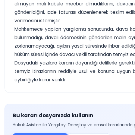
olmayan malı kabule mecbur olmadıklarını, davacının
gönderildiğini, iade faturası düzenlenerek teslim edi
verilmesini istemiştir.
Mahkemece yapılan yargılama sonucunda, dava konusu 
bulunmadığı, davalı ödemesinin gönderilen malın ayıp
zorlanamayacağı, ayıbın yasal süresinde ihbar edildi
hüküm süresi içinde davacı vekili tarafından temyiz edi
Dosyadaki yazılara kararın dayandığı delillerle gerekt
temyiz itirazlarının reddiyle usul ve kanuna uygu
oybirliğiyle karar verildi.
Bu kararı dosyanızda kullanın
Hukuk Asistan ile Yargıtay, Danıştay ve emsal kararlarında 