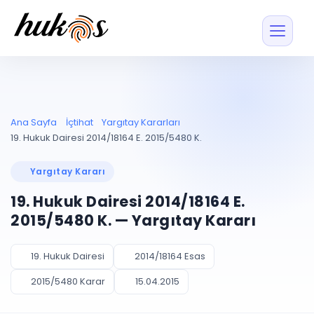
Özellikler
Fiyatlar
ENTEGRASYONLAR
YÖNETİM
UYAP
Dosya ve İçerikl
Ana Sayfa
İçtihat
Yargıtay Kararları
Blog
Entegrasyonu
Tüm dosyalar tek
ekranda
UYAP ile otomatik
19. Hukuk Dairesi 2014/18164 E. 2015/5480 K.
senkron
Evrak ve Klasör
İçtihat
UYAP Evrak
Düzenleyin, hızlı erişi
Yargıtay Kararı
Entegrasyonu
İletişim
Kişiler ve İletişi
Evrakları tek tıkla aktarın
19. Hukuk Dairesi 2014/18164 E.
Müvekkil ve taraf reh
UETS Entegrasyonu
2015/5480 K. — Yargıtay Kararı
Tebligatları anında
Vekalet Yöneti
Ücretsiz Başlayın
Giriş Yap
görün
Vekaletname ve yetk
takibi
19. Hukuk Dairesi
2014/18164 Esas
PLANLAMA & TAKİP
AKILLI & FİNANS
2015/5480 Karar
15.04.2015
Otomasyon
Pano ve Takip
YENİ
Kuralları kurun, sist
Günlük işler tek bakışta