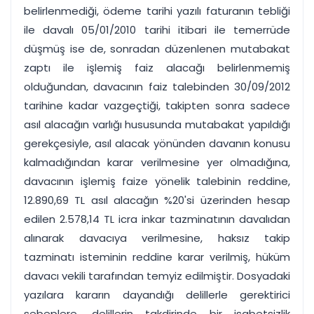
belirlenmediği, ödeme tarihi yazılı faturanın tebliği
ile davalı 05/01/2010 tarihi itibari ile temerrüde
düşmüş ise de, sonradan düzenlenen mutabakat
zaptı ile işlemiş faiz alacağı belirlenmemiş
olduğundan, davacının faiz talebinden 30/09/2012
tarihine kadar vazgeçtiği, takipten sonra sadece
asıl alacağın varlığı hususunda mutabakat yapıldığı
gerekçesiyle, asıl alacak yönünden davanın konusu
kalmadığından karar verilmesine yer olmadığına,
davacının işlemiş faize yönelik talebinin reddine,
12.890,69 TL asıl alacağın %20'si üzerinden hesap
edilen 2.578,14 TL icra inkar tazminatının davalıdan
alınarak davacıya verilmesine, haksız takip
tazminatı isteminin reddine karar verilmiş, hüküm
davacı vekili tarafından temyiz edilmiştir. Dosyadaki
yazılara kararın dayandığı delillerle gerektirici
sebeplere, delillerin takdirinde bir isabetsizlik