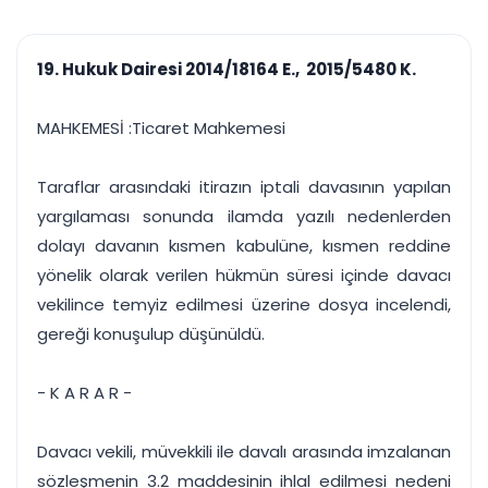
çalışsın
Ajanda ve
Finans ve Kasa
Etkinlikler
Hesap, kasa ve cari
Duruşma ve görev
takibi
19. Hukuk Dairesi 2014/18164 E., 2015/5480 K.
takvimi
Raporlar ve Çıkt
Hatırlatma ve
Tek tıkla profesyonel
Bildirim
MAHKEMESİ :Ticaret Mahkemesi
rapor
Süreleri asla kaçırmayın
Taraflar arasındaki itirazın iptali davasının yapılan
Tek panelde uçtan uca yönetim
UYAP & UETS entegrasyonundan finansa, hepsi bir arada.
yargılaması sonunda ilamda yazılı nedenlerden
Tüm özellikleri inceleyin
Ücretsiz Başlayın
dolayı davanın kısmen kabulüne, kısmen reddine
yönelik olarak verilen hükmün süresi içinde davacı
vekilince temyiz edilmesi üzerine dosya incelendi,
gereği konuşulup düşünüldü.
- K A R A R -
Davacı vekili, müvekkili ile davalı arasında imzalanan
sözleşmenin 3.2 maddesinin ihlal edilmesi nedeni