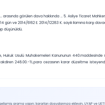
ek. Av. ... arasında görülen dava hakkında ... 5. Asliye Ticaret M
014 gün ve 2014/6162 E. 2014/12283 K. sayılı ilamına karşı dava
up düşünüldü.
göre, Hukuk Usulü Muhakemeleri Kanununun 440.maddesinde sa
takdiren 248.00.-TL.para cezasının karar düzeltme isteyende
gelişmiş arama yapın; kararları dosyalarınıza ekleyin, UYAP ve UET