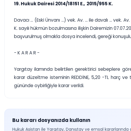
19. Hukuk Dairesi 2014/18151 E., 2015/955 K.
Davacı ... (Eski Ünvanı ...) vek. Av. ... ile davalı ... v
K. sayılı hükmün bozulmasına ilişkin Dairemizin 07.07.2
başvurulmuş olmakla dosya incelendi, gereği konuşul
- K A R A R -
Yargıtay ilamında belirtilen gerektirici sebeplere 
karar düzeltme isteminin REDDİNE, 5,20 -TL harç ve 
gününde oybirliğiyle karar verildi.
Bu kararı dosyanızda kullanın
Hukuk Asistan ile Yargıtay, Danıştay ve emsal kararlarında 