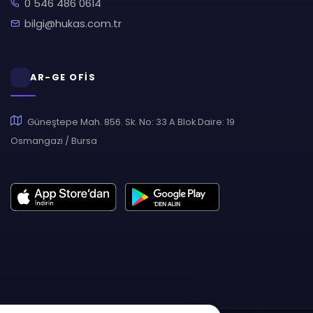
0 546 486 0614
bilgi@hukas.com.tr
AR-GE OFİS
Güneştepe Mah. 856. Sk. No: 33 A Blok Daire: 19
Osmangazi / Bursa