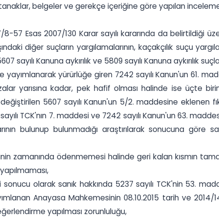
tanaklar, belgeler ve gerekçe içeriğine göre yapılan incele
/8-57 Esas 2007/130 Karar sayılı kararında da belirtildiği ü
ındaki diğer suçların yargılamalarının, kaçakçılık suçu yargıl
7 sayılı Kanuna aykırılık ve 5809 sayılı Kanuna aykırılık suçl
 yayımlanarak yürürlüğe giren 7242 sayılı Kanun'un 61. madd
alar yarısına kadar, pek hafif olması halinde ise üçte birin
e değiştirilen 5607 sayılı Kanun'un 5/2. maddesine eklenen
 sayılı TCK'nın 7. maddesi ve 7242 sayılı Kanun'un 63. maddesi
ullarının bulunup bulunmadığı araştırılarak sonucuna gör
sinin zamanında ödenmemesi halinde geri kalan kısmın tama
n yapılmaması,
 sonucu olarak sanık hakkında 5237 sayılı TCK'nin 53. madd
ımlanan Anayasa Mahkemesinin 08.10.2015 tarih ve 2014/140 
eğerlendirme yapılması zorunluluğu,