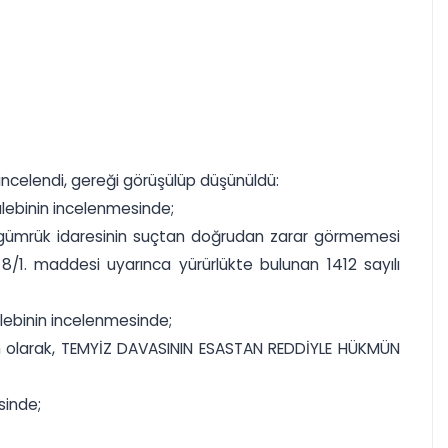
incelendi, gereği görüşülüp düşünüldü:
talebinin incelenmesinde;
ki gümrük idaresinin suçtan doğrudan zarar görmemesi
1. maddesi uyarınca yürürlükte bulunan 1412 sayılı
alebinin incelenmesinde;
gun olarak, TEMYİZ DAVASININ ESASTAN REDDİYLE HÜKMÜN
sinde;