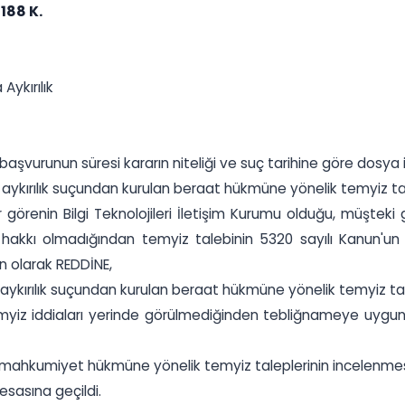
188 K.
Aykırılık
şvurunun süresi kararın niteliği ve suç tarihine göre dosya 
una aykırılık suçundan kurulan beraat hükmüne yönelik temyiz 
r görenin Bilgi Teknolojileri İletişim Kurumu olduğu, müşte
kı olmadığından temyiz talebinin 5320 sayılı Kanun'un 8/
 olarak REDDİNE,
una aykırılık suçundan kurulan beraat hükmüne yönelik temyiz t
 temyiz iddiaları yerinde görülmediğinden tebliğnameye uy
kurulan mahkumiyet hükmüne yönelik temyiz taleplerinin incelenme
esasına geçildi.