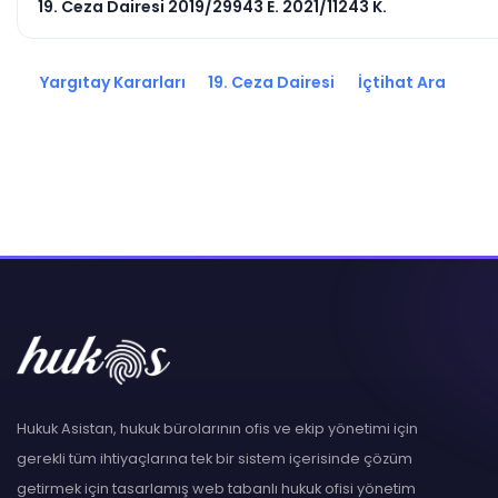
19. Ceza Dairesi 2019/29943 E. 2021/11243 K.
Yargıtay Kararları
19. Ceza Dairesi
İçtihat Ara
Hukuk Asistan, hukuk bürolarının ofis ve ekip yönetimi için
gerekli tüm ihtiyaçlarına tek bir sistem içerisinde çözüm
getirmek için tasarlamış web tabanlı hukuk ofisi yönetim