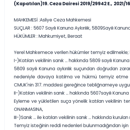
(Kapatılan)19. Ceza Dairesi 2019/29942 E., 2021/16
MAHKEMESİ :Asliye Ceza Mahkemesi
SUÇLAR : 5607 Sayılı Kanuna Aykırılık, 5809Sayılı Kanuna 
HÜKÜMLER : Mahkumiyet, Beraat
Yerel Mahkemece verilen hükümler temyiz edilmekle; ba
I-)Katılan vekilinin sanık ... hakkında 5809 sayılı Kan
5809 sayılı Kanuna aykırılık suçundan doğrudan zara
nedeniyle davaya katılma ve hükmü temyiz etme hak
CMUK'nin 317. maddesi gereğince tebliğnameye uygun
II-)Katılan vekilinin sanık ... hakkında 5607sayılı Kan
Eyleme ve yükletilen suça yönelik katılan vekilinin
ONANMASINA,
III-)Sanık ... ile katılan vekilinin sanık ... hakkında 
Temyiz isteğinin reddi nedenleri bulunmadığından işin 