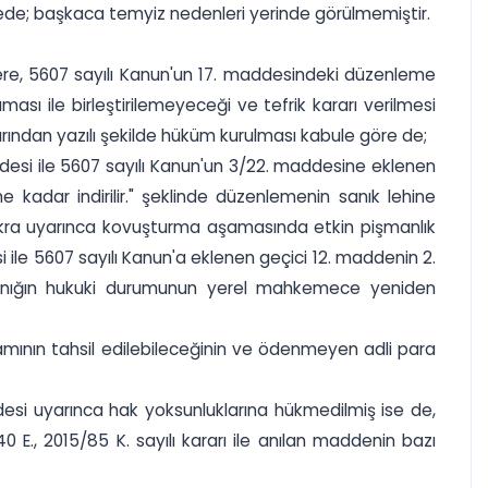
mede; başkaca temyiz nedenleri yerinde görülmemiştir.
zere, 5607 sayılı Kanun'un 17. maddesindeki düzenleme
aması ile birleştirilemeyeceği ve tefrik kararı verilmesi
arından yazılı şekilde hüküm kurulması kabule göre de;
esi ile 5607 sayılı Kanun'un 3/22. maddesine eklenen
e kadar indirilir." şeklinde düzenlemenin sanık lehine
 fıkra uyarınca kovuşturma aşamasında etkin pişmanlık
 ile 5607 sayılı Kanun'a eklenen geçici 12. maddenin 2.
e sanığın hukuki durumunun yerel mahkemece yeniden
mının tahsil edilebileceğinin ve ödenmeyen adli para
esi uyarınca hak yoksunluklarına hükmedilmiş ise de,
E., 2015/85 K. sayılı kararı ile anılan maddenin bazı