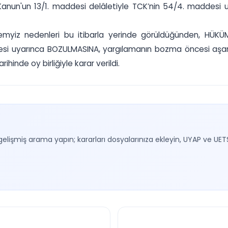
nun'un 13/1. maddesi delâletiyle TCK’nin 54/4. maddesi uy
 temyiz nedenleri bu itibarla yerinde görüldüğünden, HÜK
desi uyarınca BOZULMASINA, yargılamanın bozma öncesi aşa
nde oy birliğiyle karar verildi.
gelişmiş arama yapın; kararları dosyalarınıza ekleyin, UYAP ve UET