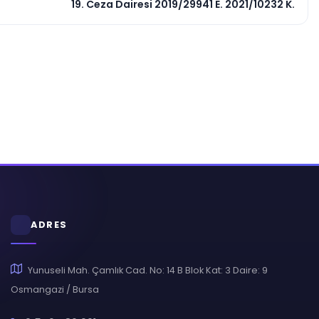
19. Ceza Dairesi 2019/29941 E. 2021/10232 K.
ADRES
Yunuseli Mah. Çamlık Cad. No: 14 B Blok Kat: 3 Daire: 9
Osmangazi / Bursa