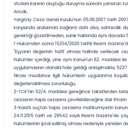
Vicdani kanının oluştuğu duruşma sürecini yansıtan tu
Ancak,
Yargıtay Ceza Genel Kurulu'nun 05.06.2007 tarih 2007
karşısında aralarında bağlantı dahi olsa, sahtecilik dış
gerektiği gözetilmeden, sanık hakkında aynı davada 560
1-Hükümden sonra 15/04/2020 tarihli Resmi Gazete'de
"Eşyanın değerinin hafif olması halinde verilecek cez
hükümler içerdiği, yine aynı Kanun'un 62. maddesi il
uygulamasının olanaklı hale geldiği anlaşılmakla, 5237
fıkrası mucibince ilgili hükümlerin uygulanma koş
değerlendirilmesi zorunluluğu,
2-TCK'nin 52/4. maddesi gereğince taksitlerden biri
cezasının hapis cezasına çevrilebileceğine dair ihtarı
3-Kasıtlı suçtan hapis cezasına mahkumiyetin kanuni
24.11.2015 tarih ve 29542 sayılı Resmi Gazete'de yay
hükümlerinin iptal edilmiş olması nedeniyle yeniden d