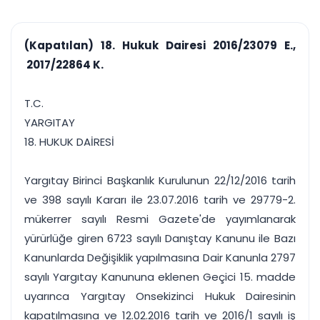
çalışsın
Ajanda ve
Finans ve Kasa
Etkinlikler
Hesap, kasa ve cari
Duruşma ve görev
takibi
(Kapatılan) 18. Hukuk Dairesi 2016/23079 E.,
takvimi
Raporlar ve Çıkt
2017/22864 K.
Hatırlatma ve
Tek tıkla profesyonel
Bildirim
rapor
Süreleri asla kaçırmayın
T.C.
YARGITAY
Tek panelde uçtan uca yönetim
UYAP & UETS entegrasyonundan finansa, hepsi bir arada.
18. HUKUK DAİRESİ
Tüm özellikleri inceleyin
Ücretsiz Başlayın
Yargıtay Birinci Başkanlık Kurulunun 22/12/2016 tarih
ve 398 sayılı Kararı ile 23.07.2016 tarih ve 29779-2.
mükerrer sayılı Resmi Gazete'de yayımlanarak
yürürlüğe giren 6723 sayılı Danıştay Kanunu ile Bazı
Kanunlarda Değişiklik yapılmasına Dair Kanunla 2797
sayılı Yargıtay Kanununa eklenen Geçici 15. madde
uyarınca Yargıtay Onsekizinci Hukuk Dairesinin
kapatılmasına ve 12.02.2016 tarih ve 2016/1 sayılı iş