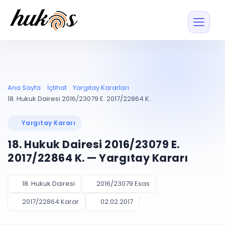
Özellikler
Fiyatlar
ENTEGRASYONLAR
YÖNETİM
UYAP
Dosya ve İçerikl
Ana Sayfa
İçtihat
Yargıtay Kararları
Blog
Entegrasyonu
Tüm dosyalar tek
ekranda
UYAP ile otomatik
18. Hukuk Dairesi 2016/23079 E. 2017/22864 K.
senkron
Evrak ve Klasör
İçtihat
UYAP Evrak
Düzenleyin, hızlı erişi
Yargıtay Kararı
Entegrasyonu
İletişim
Kişiler ve İletişi
Evrakları tek tıkla aktarın
18. Hukuk Dairesi 2016/23079 E.
Müvekkil ve taraf reh
UETS Entegrasyonu
2017/22864 K. — Yargıtay Kararı
Tebligatları anında
Vekalet Yöneti
Ücretsiz Başlayın
Giriş Yap
görün
Vekaletname ve yetk
takibi
18. Hukuk Dairesi
2016/23079 Esas
PLANLAMA & TAKİP
AKILLI & FİNANS
2017/22864 Karar
02.02.2017
Otomasyon
Pano ve Takip
YENİ
Kuralları kurun, sist
Günlük işler tek bakışta