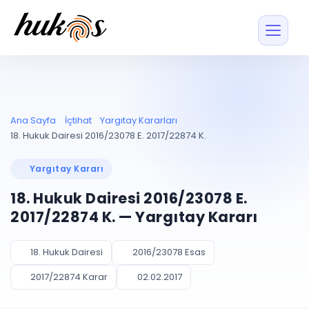
Özellikler
Fiyatlar
ENTEGRASYONLAR
YÖNETİM
UYAP
Dosya ve İçerikl
Ana Sayfa
İçtihat
Yargıtay Kararları
Blog
Entegrasyonu
Tüm dosyalar tek
ekranda
UYAP ile otomatik
18. Hukuk Dairesi 2016/23078 E. 2017/22874 K.
senkron
Evrak ve Klasör
İçtihat
UYAP Evrak
Düzenleyin, hızlı erişi
Yargıtay Kararı
Entegrasyonu
İletişim
Kişiler ve İletişi
Evrakları tek tıkla aktarın
18. Hukuk Dairesi 2016/23078 E.
Müvekkil ve taraf reh
UETS Entegrasyonu
2017/22874 K. — Yargıtay Kararı
Tebligatları anında
Vekalet Yöneti
Ücretsiz Başlayın
Giriş Yap
görün
Vekaletname ve yetk
takibi
18. Hukuk Dairesi
2016/23078 Esas
PLANLAMA & TAKİP
AKILLI & FİNANS
2017/22874 Karar
02.02.2017
Otomasyon
Pano ve Takip
YENİ
Kuralları kurun, sist
Günlük işler tek bakışta