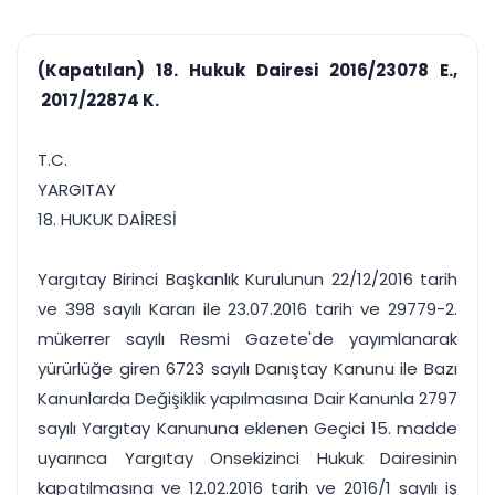
çalışsın
Ajanda ve
Finans ve Kasa
Etkinlikler
Hesap, kasa ve cari
Duruşma ve görev
takibi
(Kapatılan) 18. Hukuk Dairesi 2016/23078 E.,
takvimi
Raporlar ve Çıkt
2017/22874 K.
Hatırlatma ve
Tek tıkla profesyonel
Bildirim
rapor
Süreleri asla kaçırmayın
T.C.
YARGITAY
Tek panelde uçtan uca yönetim
UYAP & UETS entegrasyonundan finansa, hepsi bir arada.
18. HUKUK DAİRESİ
Tüm özellikleri inceleyin
Ücretsiz Başlayın
Yargıtay Birinci Başkanlık Kurulunun 22/12/2016 tarih
ve 398 sayılı Kararı ile 23.07.2016 tarih ve 29779-2.
mükerrer sayılı Resmi Gazete'de yayımlanarak
yürürlüğe giren 6723 sayılı Danıştay Kanunu ile Bazı
Kanunlarda Değişiklik yapılmasına Dair Kanunla 2797
sayılı Yargıtay Kanununa eklenen Geçici 15. madde
uyarınca Yargıtay Onsekizinci Hukuk Dairesinin
kapatılmasına ve 12.02.2016 tarih ve 2016/1 sayılı iş