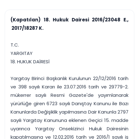
çalışsın
Ajanda ve
Finans ve Kasa
Etkinlikler
Hesap, kasa ve cari
Duruşma ve görev
takibi
(Kapatılan) 18. Hukuk Dairesi 2016/23048 E.,
takvimi
Raporlar ve Çıkt
2017/18287 K.
Hatırlatma ve
Tek tıkla profesyonel
Bildirim
rapor
Süreleri asla kaçırmayın
T.C.
YARGITAY
Tek panelde uçtan uca yönetim
UYAP & UETS entegrasyonundan finansa, hepsi bir arada.
18. HUKUK DAİRESİ
Tüm özellikleri inceleyin
Ücretsiz Başlayın
Yargıtay Birinci Başkanlık Kurulunun 22/12/2016 tarih
ve 398 sayılı Kararı ile 23.07.2016 tarih ve 29779-2.
mükerrer sayılı Resmi Gazete'de yayımlanarak
yürürlüğe giren 6723 sayılı Danıştay Kanunu ile Bazı
Kanunlarda Değişiklik yapılmasına Dair Kanunla 2797
sayılı Yargıtay Kanununa eklenen Geçici 15. madde
uyarınca Yargıtay Onsekizinci Hukuk Dairesinin
kapatılmasına ve 12.02.2016 tarih ve 2016/1 sayılı iş