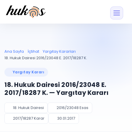
Özellikler
Fiyatlar
ENTEGRASYONLAR
YÖNETİM
UYAP
Dosya ve İçerikl
Ana Sayfa
İçtihat
Yargıtay Kararları
Blog
Entegrasyonu
Tüm dosyalar tek
ekranda
UYAP ile otomatik
18. Hukuk Dairesi 2016/23048 E. 2017/18287 K.
senkron
Evrak ve Klasör
İçtihat
UYAP Evrak
Düzenleyin, hızlı erişi
Yargıtay Kararı
Entegrasyonu
İletişim
Kişiler ve İletişi
Evrakları tek tıkla aktarın
18. Hukuk Dairesi 2016/23048 E.
Müvekkil ve taraf reh
UETS Entegrasyonu
2017/18287 K. — Yargıtay Kararı
Tebligatları anında
Vekalet Yöneti
Ücretsiz Başlayın
Giriş Yap
görün
Vekaletname ve yetk
takibi
18. Hukuk Dairesi
2016/23048 Esas
PLANLAMA & TAKİP
AKILLI & FİNANS
2017/18287 Karar
30.01.2017
Otomasyon
Pano ve Takip
YENİ
Kuralları kurun, sist
Günlük işler tek bakışta