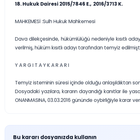
18. Hukuk Dairesi 2015/7846 E., 2016/3713 K.
MAHKEMESİ :Sulh Hukuk Mahkemesi
Dava dilekçesinde, hükümlülüğü nedeniyle kısıtlı ad
verilmiş, hüküm kısıtlı adayı tarafından temyiz edilmişti
Y A R G I T A Y K A R A R I
Temyiz isteminin süresi içinde olduğu anlaşıldıktan s
Dosyadaki yazılara, kararın dayandığı kanıtlar ile ya
ONANMASINA, 03.03.2016 gününde oybirliğiyle karar veri
Bu kararı dosyanızda kullanın