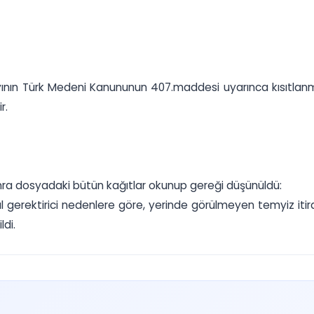
ayının Türk Medeni Kanununun 407.maddesi uyarınca kısıtlan
r.
onra dosyadaki bütün kağıtlar okunup gereği düşünüldü:
sal gerektirici nedenlere göre, yerinde görülmeyen temyiz iti
ldi.