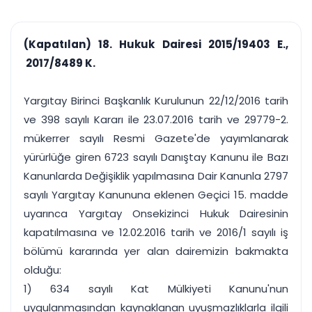
çalışsın
Ajanda ve
Finans ve Kasa
Etkinlikler
Hesap, kasa ve cari
Duruşma ve görev
takibi
(Kapatılan) 18. Hukuk Dairesi 2015/19403 E.,
takvimi
Raporlar ve Çıkt
2017/8489 K.
Hatırlatma ve
Tek tıkla profesyonel
Bildirim
rapor
Süreleri asla kaçırmayın
Yargıtay Birinci Başkanlık Kurulunun 22/12/2016 tarih
ve 398 sayılı Kararı ile 23.07.2016 tarih ve 29779-2.
Tek panelde uçtan uca yönetim
UYAP & UETS entegrasyonundan finansa, hepsi bir arada.
mükerrer sayılı Resmi Gazete'de yayımlanarak
Tüm özellikleri inceleyin
Ücretsiz Başlayın
yürürlüğe giren 6723 sayılı Danıştay Kanunu ile Bazı
Kanunlarda Değişiklik yapılmasına Dair Kanunla 2797
sayılı Yargıtay Kanununa eklenen Geçici 15. madde
uyarınca Yargıtay Onsekizinci Hukuk Dairesinin
kapatılmasına ve 12.02.2016 tarih ve 2016/1 sayılı iş
bölümü kararında yer alan dairemizin bakmakta
olduğu:
1) 634 sayılı Kat Mülkiyeti Kanunu'nun
uygulanmasından kaynaklanan uyuşmazlıklarla ilgili