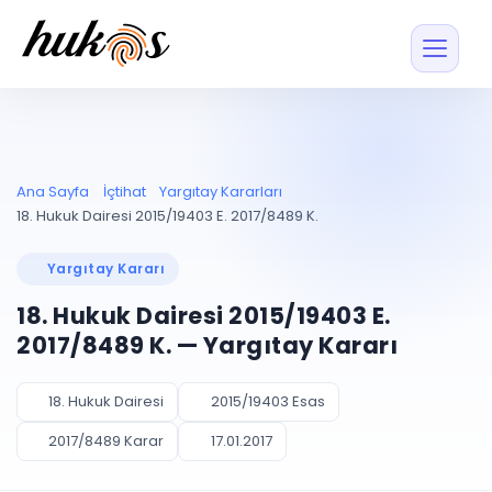
Özellikler
Fiyatlar
ENTEGRASYONLAR
YÖNETİM
UYAP
Dosya ve İçerikl
Ana Sayfa
İçtihat
Yargıtay Kararları
Blog
Entegrasyonu
Tüm dosyalar tek
ekranda
UYAP ile otomatik
18. Hukuk Dairesi 2015/19403 E. 2017/8489 K.
senkron
Evrak ve Klasör
İçtihat
UYAP Evrak
Düzenleyin, hızlı erişi
Yargıtay Kararı
Entegrasyonu
İletişim
Kişiler ve İletişi
Evrakları tek tıkla aktarın
18. Hukuk Dairesi 2015/19403 E.
Müvekkil ve taraf reh
UETS Entegrasyonu
2017/8489 K. — Yargıtay Kararı
Tebligatları anında
Vekalet Yöneti
Ücretsiz Başlayın
Giriş Yap
görün
Vekaletname ve yetk
takibi
18. Hukuk Dairesi
2015/19403 Esas
PLANLAMA & TAKİP
AKILLI & FİNANS
2017/8489 Karar
17.01.2017
Otomasyon
Pano ve Takip
YENİ
Kuralları kurun, sist
Günlük işler tek bakışta