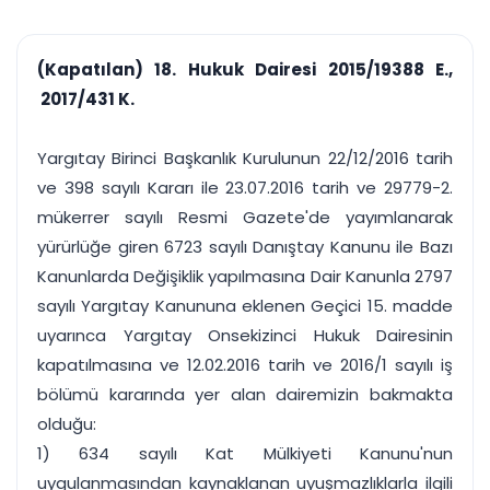
çalışsın
Ajanda ve
Finans ve Kasa
Etkinlikler
Hesap, kasa ve cari
Duruşma ve görev
takibi
(Kapatılan) 18. Hukuk Dairesi 2015/19388 E.,
takvimi
Raporlar ve Çıkt
2017/431 K.
Hatırlatma ve
Tek tıkla profesyonel
Bildirim
rapor
Süreleri asla kaçırmayın
Yargıtay Birinci Başkanlık Kurulunun 22/12/2016 tarih
ve 398 sayılı Kararı ile 23.07.2016 tarih ve 29779-2.
Tek panelde uçtan uca yönetim
UYAP & UETS entegrasyonundan finansa, hepsi bir arada.
mükerrer sayılı Resmi Gazete'de yayımlanarak
Tüm özellikleri inceleyin
Ücretsiz Başlayın
yürürlüğe giren 6723 sayılı Danıştay Kanunu ile Bazı
Kanunlarda Değişiklik yapılmasına Dair Kanunla 2797
sayılı Yargıtay Kanununa eklenen Geçici 15. madde
uyarınca Yargıtay Onsekizinci Hukuk Dairesinin
kapatılmasına ve 12.02.2016 tarih ve 2016/1 sayılı iş
bölümü kararında yer alan dairemizin bakmakta
olduğu:
1) 634 sayılı Kat Mülkiyeti Kanunu'nun
uygulanmasından kaynaklanan uyuşmazlıklarla ilgili