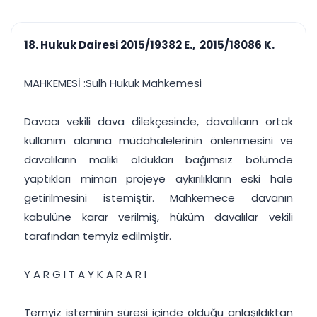
çalışsın
Ajanda ve
Finans ve Kasa
Etkinlikler
Hesap, kasa ve cari
Duruşma ve görev
takibi
18. Hukuk Dairesi 2015/19382 E., 2015/18086 K.
takvimi
Raporlar ve Çıkt
Hatırlatma ve
Tek tıkla profesyonel
Bildirim
MAHKEMESİ :Sulh Hukuk Mahkemesi
rapor
Süreleri asla kaçırmayın
Davacı vekili dava dilekçesinde, davalıların ortak
Tek panelde uçtan uca yönetim
UYAP & UETS entegrasyonundan finansa, hepsi bir arada.
kullanım alanına müdahalelerinin önlenmesini ve
Tüm özellikleri inceleyin
Ücretsiz Başlayın
davalıların maliki oldukları bağımsız bölümde
yaptıkları mimarı projeye aykırılıkların eski hale
getirilmesini istemiştir. Mahkemece davanın
kabulüne karar verilmiş, hüküm davalılar vekili
tarafından temyiz edilmiştir.
Y A R G I T A Y K A R A R I
Temyiz isteminin süresi içinde olduğu anlaşıldıktan