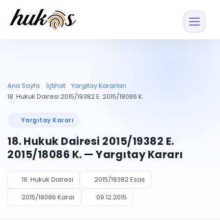
Özellikler
Fiyatlar
ENTEGRASYONLAR
YÖNETİM
UYAP
Dosya ve İçerikl
Ana Sayfa
İçtihat
Yargıtay Kararları
Blog
Entegrasyonu
Tüm dosyalar tek
ekranda
UYAP ile otomatik
18. Hukuk Dairesi 2015/19382 E. 2015/18086 K.
senkron
Evrak ve Klasör
İçtihat
UYAP Evrak
Düzenleyin, hızlı erişi
Yargıtay Kararı
Entegrasyonu
İletişim
Kişiler ve İletişi
Evrakları tek tıkla aktarın
18. Hukuk Dairesi 2015/19382 E.
Müvekkil ve taraf reh
UETS Entegrasyonu
2015/18086 K. — Yargıtay Kararı
Tebligatları anında
Vekalet Yöneti
Ücretsiz Başlayın
Giriş Yap
görün
Vekaletname ve yetk
takibi
18. Hukuk Dairesi
2015/19382 Esas
PLANLAMA & TAKİP
AKILLI & FİNANS
2015/18086 Karar
09.12.2015
Otomasyon
Pano ve Takip
YENİ
Kuralları kurun, sist
Günlük işler tek bakışta