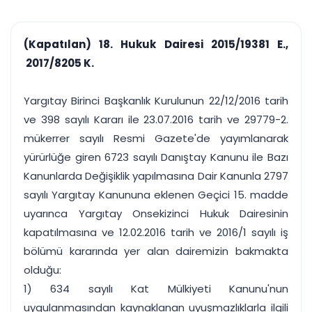
çalışsın
Ajanda ve
Finans ve Kasa
Etkinlikler
Hesap, kasa ve cari
Duruşma ve görev
takibi
(Kapatılan) 18. Hukuk Dairesi 2015/19381 E.,
takvimi
Raporlar ve Çıkt
2017/8205 K.
Hatırlatma ve
Tek tıkla profesyonel
Bildirim
rapor
Süreleri asla kaçırmayın
Yargıtay Birinci Başkanlık Kurulunun 22/12/2016 tarih
ve 398 sayılı Kararı ile 23.07.2016 tarih ve 29779-2.
Tek panelde uçtan uca yönetim
UYAP & UETS entegrasyonundan finansa, hepsi bir arada.
mükerrer sayılı Resmi Gazete'de yayımlanarak
Tüm özellikleri inceleyin
Ücretsiz Başlayın
yürürlüğe giren 6723 sayılı Danıştay Kanunu ile Bazı
Kanunlarda Değişiklik yapılmasına Dair Kanunla 2797
sayılı Yargıtay Kanununa eklenen Geçici 15. madde
uyarınca Yargıtay Onsekizinci Hukuk Dairesinin
kapatılmasına ve 12.02.2016 tarih ve 2016/1 sayılı iş
bölümü kararında yer alan dairemizin bakmakta
olduğu:
1) 634 sayılı Kat Mülkiyeti Kanunu'nun
uygulanmasından kaynaklanan uyuşmazlıklarla ilgili