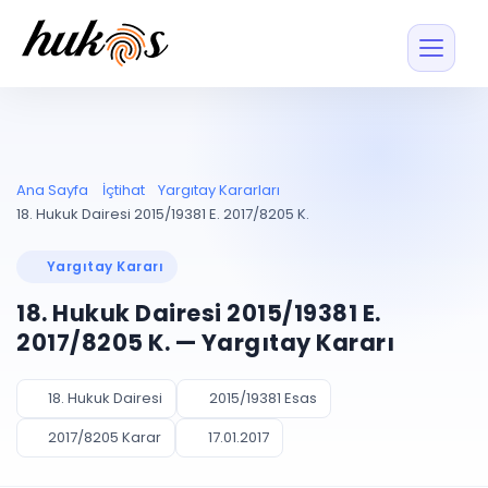
Özellikler
Fiyatlar
ENTEGRASYONLAR
YÖNETİM
UYAP
Dosya ve İçerikl
Ana Sayfa
İçtihat
Yargıtay Kararları
Blog
Entegrasyonu
Tüm dosyalar tek
ekranda
UYAP ile otomatik
18. Hukuk Dairesi 2015/19381 E. 2017/8205 K.
senkron
Evrak ve Klasör
İçtihat
UYAP Evrak
Düzenleyin, hızlı erişi
Yargıtay Kararı
Entegrasyonu
İletişim
Kişiler ve İletişi
Evrakları tek tıkla aktarın
18. Hukuk Dairesi 2015/19381 E.
Müvekkil ve taraf reh
UETS Entegrasyonu
2017/8205 K. — Yargıtay Kararı
Tebligatları anında
Vekalet Yöneti
Ücretsiz Başlayın
Giriş Yap
görün
Vekaletname ve yetk
takibi
18. Hukuk Dairesi
2015/19381 Esas
PLANLAMA & TAKİP
AKILLI & FİNANS
2017/8205 Karar
17.01.2017
Otomasyon
Pano ve Takip
YENİ
Kuralları kurun, sist
Günlük işler tek bakışta