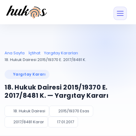
Özellikler
Fiyatlar
ENTEGRASYONLAR
YÖNETİM
UYAP
Dosya ve İçerikl
Ana Sayfa
İçtihat
Yargıtay Kararları
Blog
Entegrasyonu
Tüm dosyalar tek
ekranda
UYAP ile otomatik
18. Hukuk Dairesi 2015/19370 E. 2017/8481 K.
senkron
Evrak ve Klasör
İçtihat
UYAP Evrak
Düzenleyin, hızlı erişi
Yargıtay Kararı
Entegrasyonu
İletişim
Kişiler ve İletişi
Evrakları tek tıkla aktarın
18. Hukuk Dairesi 2015/19370 E.
Müvekkil ve taraf reh
UETS Entegrasyonu
2017/8481 K. — Yargıtay Kararı
Tebligatları anında
Vekalet Yöneti
Ücretsiz Başlayın
Giriş Yap
görün
Vekaletname ve yetk
takibi
18. Hukuk Dairesi
2015/19370 Esas
PLANLAMA & TAKİP
AKILLI & FİNANS
2017/8481 Karar
17.01.2017
Otomasyon
Pano ve Takip
YENİ
Kuralları kurun, sist
Günlük işler tek bakışta