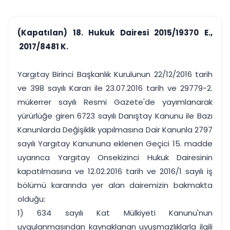
çalışsın
Ajanda ve
Finans ve Kasa
Etkinlikler
Hesap, kasa ve cari
Duruşma ve görev
takibi
(Kapatılan) 18. Hukuk Dairesi 2015/19370 E.,
takvimi
Raporlar ve Çıkt
2017/8481 K.
Hatırlatma ve
Tek tıkla profesyonel
Bildirim
rapor
Süreleri asla kaçırmayın
Yargıtay Birinci Başkanlık Kurulunun 22/12/2016 tarih
ve 398 sayılı Kararı ile 23.07.2016 tarih ve 29779-2.
Tek panelde uçtan uca yönetim
UYAP & UETS entegrasyonundan finansa, hepsi bir arada.
mükerrer sayılı Resmi Gazete'de yayımlanarak
Tüm özellikleri inceleyin
Ücretsiz Başlayın
yürürlüğe giren 6723 sayılı Danıştay Kanunu ile Bazı
Kanunlarda Değişiklik yapılmasına Dair Kanunla 2797
sayılı Yargıtay Kanununa eklenen Geçici 15. madde
uyarınca Yargıtay Onsekizinci Hukuk Dairesinin
kapatılmasına ve 12.02.2016 tarih ve 2016/1 sayılı iş
bölümü kararında yer alan dairemizin bakmakta
olduğu:
1) 634 sayılı Kat Mülkiyeti Kanunu'nun
uygulanmasından kaynaklanan uyuşmazlıklarla ilgili