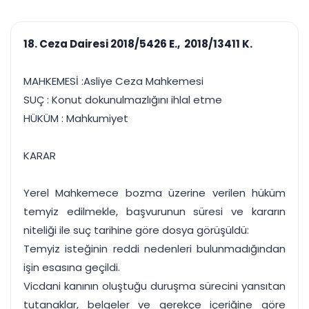
çalışsın
Ajanda ve
Finans ve Kasa
Etkinlikler
Hesap, kasa ve cari
Duruşma ve görev
takibi
18. Ceza Dairesi 2018/5426 E., 2018/13411 K.
takvimi
Raporlar ve Çıkt
Hatırlatma ve
Tek tıkla profesyonel
Bildirim
MAHKEMESİ :Asliye Ceza Mahkemesi
rapor
Süreleri asla kaçırmayın
SUÇ : Konut dokunulmazlığını ihlal etme
HÜKÜM : Mahkumiyet
Tek panelde uçtan uca yönetim
UYAP & UETS entegrasyonundan finansa, hepsi bir arada.
Tüm özellikleri inceleyin
Ücretsiz Başlayın
KARAR
Yerel Mahkemece bozma üzerine verilen hüküm
temyiz edilmekle, başvurunun süresi ve kararın
niteliği ile suç tarihine göre dosya görüşüldü:
Temyiz isteğinin reddi nedenleri bulunmadığından
işin esasına geçildi.
Vicdani kanının oluştuğu duruşma sürecini yansıtan
tutanaklar, belgeler ve gerekçe içeriğine göre