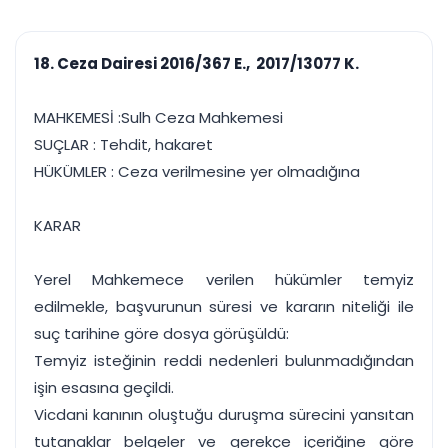
çalışsın
Ajanda ve
Finans ve Kasa
Etkinlikler
Hesap, kasa ve cari
Duruşma ve görev
takibi
18. Ceza Dairesi 2016/367 E., 2017/13077 K.
takvimi
Raporlar ve Çıkt
Hatırlatma ve
Tek tıkla profesyonel
Bildirim
MAHKEMESİ :Sulh Ceza Mahkemesi
rapor
Süreleri asla kaçırmayın
SUÇLAR : Tehdit, hakaret
HÜKÜMLER : Ceza verilmesine yer olmadığına
Tek panelde uçtan uca yönetim
UYAP & UETS entegrasyonundan finansa, hepsi bir arada.
Tüm özellikleri inceleyin
Ücretsiz Başlayın
KARAR
Yerel Mahkemece verilen hükümler temyiz
edilmekle, başvurunun süresi ve kararın niteliği ile
suç tarihine göre dosya görüşüldü:
Temyiz isteğinin reddi nedenleri bulunmadığından
işin esasına geçildi.
Vicdani kanının oluştuğu duruşma sürecini yansıtan
tutanaklar belgeler ve gerekçe içeriğine göre