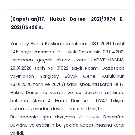
çalışsın
Ajanda ve
Finans ve Kasa
Etkinlikler
Hesap, kasa ve cari
Duruşma ve görev
takibi
(Kapatılan)17. Hukuk Dairesi 2021/3074 E.,
takvimi
Raporlar ve Çıkt
2021/15496 K.
Hatırlatma ve
Tek tıkla profesyonel
Bildirim
rapor
Süreleri asla kaçırmayın
Yargıtay Birinci Başkanlık Kurulu'nun 03.11.2020 tarihli
245 sayılı kararınca 17. Hukuk Dairesi'nin 08.04.2021
Tek panelde uçtan uca yönetim
UYAP & UETS entegrasyonundan finansa, hepsi bir arada.
tarihinden geçerli olmak üzere KAPATILMASINA,
Tüm özellikleri inceleyin
Ücretsiz Başlayın
28.01.2020 tarih ve 31022 sayılı Resmi Gazetede
yayınlanan Yargıtay Büyük Genel Kurulu'nun
23.01.2020 tarih ve 2020/1 sayılı işbölümü kararı ile 17.
Hukuk Dairesi'ne verilen ve bu dairenin arşivinde
bulunan işlerin 4. Hukuk Dairesi'ne UYAP bilişim
sistemi üzerinden devrine karar verilmiştir.
Bu nedenle işbu dosyanın 4. Hukuk Dairesi'ne
DEVRİNE ve esasının bu şekilde kapatılmasına karar
verildi.