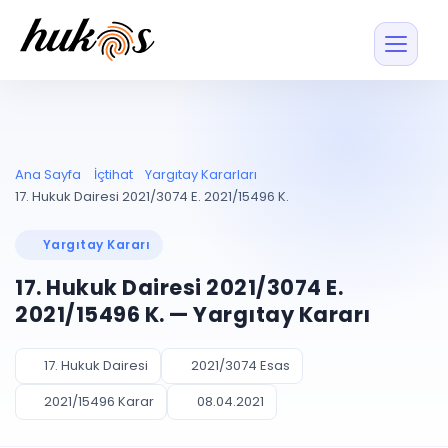
Özellikler
Fiyatlar
ENTEGRASYONLAR
YÖNETİM
UYAP
Dosya ve İçerikl
Ana Sayfa
İçtihat
Yargıtay Kararları
Blog
Entegrasyonu
Tüm dosyalar tek
ekranda
UYAP ile otomatik
17. Hukuk Dairesi 2021/3074 E. 2021/15496 K.
senkron
Evrak ve Klasör
İçtihat
UYAP Evrak
Düzenleyin, hızlı erişi
Yargıtay Kararı
Entegrasyonu
İletişim
Kişiler ve İletişi
Evrakları tek tıkla aktarın
17. Hukuk Dairesi 2021/3074 E.
Müvekkil ve taraf reh
UETS Entegrasyonu
2021/15496 K. — Yargıtay Kararı
Tebligatları anında
Vekalet Yöneti
Ücretsiz Başlayın
Giriş Yap
görün
Vekaletname ve yetk
takibi
17. Hukuk Dairesi
2021/3074 Esas
PLANLAMA & TAKİP
AKILLI & FİNANS
2021/15496 Karar
08.04.2021
Otomasyon
Pano ve Takip
YENİ
Kuralları kurun, sist
Günlük işler tek bakışta