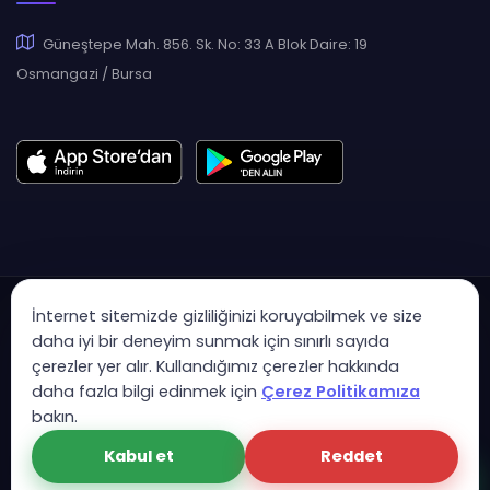
Güneştepe Mah. 856. Sk. No: 33 A Blok Daire: 19
Osmangazi / Bursa
İnternet sitemizde gizliliğinizi koruyabilmek ve size
daha iyi bir deneyim sunmak için sınırlı sayıda
çerezler yer alır. Kullandığımız çerezler hakkında
Copyright © 2007 - 2026 Hukas | Hukuk Asistan • Tüm Hakları
daha fazla bilgi edinmek için
Çerez Politikamıza
Saklıdır
bakın.
KVK Aydınlatma Metni
Gizlilik Politikası
Güvenlik Sözleşmesi
Kabul et
Reddet
Çerez Politikası