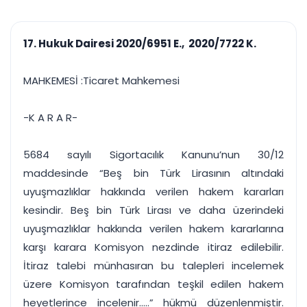
çalışsın
Ajanda ve
Finans ve Kasa
Etkinlikler
Hesap, kasa ve cari
Duruşma ve görev
takibi
17. Hukuk Dairesi 2020/6951 E., 2020/7722 K.
takvimi
Raporlar ve Çıkt
Hatırlatma ve
Tek tıkla profesyonel
Bildirim
MAHKEMESİ :Ticaret Mahkemesi
rapor
Süreleri asla kaçırmayın
-K A R A R-
Tek panelde uçtan uca yönetim
UYAP & UETS entegrasyonundan finansa, hepsi bir arada.
Tüm özellikleri inceleyin
Ücretsiz Başlayın
5684 sayılı Sigortacılık Kanunu’nun 30/12
maddesinde “Beş bin Türk Lirasının altındaki
uyuşmazlıklar hakkında verilen hakem kararları
kesindir. Beş bin Türk Lirası ve daha üzerindeki
uyuşmazlıklar hakkında verilen hakem kararlarına
karşı karara Komisyon nezdinde itiraz edilebilir.
İtiraz talebi münhasıran bu talepleri incelemek
üzere Komisyon tarafından teşkil edilen hakem
heyetlerince incelenir.….” hükmü düzenlenmiştir.