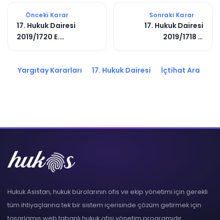
Önceki Karar
Sonraki Karar
17. Hukuk Dairesi
17. Hukuk Dairesi
2019/1720 E.
2019/1718 E.
2020/3078 K.
2020/7847 K.
Yargıtay Kararları
17. Hukuk Dairesi
İçtihat Ara
Hukuk Asistan, hukuk bürolarının ofis ve ekip yönetimi için gerekli
tüm ihtiyaçlarına tek bir sistem içerisinde çözüm getirmek için
tasarlamış web tabanlı hukuk ofisi yönetim programıdır.