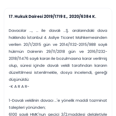
çalışsın
Ajanda ve
Finans ve Kasa
Etkinlikler
Hesap, kasa ve cari
Duruşma ve görev
takibi
17. Hukuk Dairesi 2019/1719 E., 2020/6384 K.
takvimi
Raporlar ve Çıkt
Hatırlatma ve
Tek tıkla profesyonel
Bildirim
Davacılar ..., ... ile davalı ...Ş. aralarındaki dava
rapor
Süreleri asla kaçırmayın
hakkında İstanbul 4. Asliye Ticaret Mahkemesinden
verilen 20/1/2015 gün ve 2014/1132-2015/988 sayılı
Tek panelde uçtan uca yönetim
UYAP & UETS entegrasyonundan finansa, hepsi bir arada.
hükmün Dairenin 29/11/2018 gün ve 2016/1232-
Tüm özellikleri inceleyin
Ücretsiz Başlayın
2018/11476 sayılı kararı ile bozulmasına karar verilmiş
olup, süresi içinde davalı vekili tarafından kararın
düzeltilmesi istenilmekle, dosya incelendi, gereği
düşünüldü:
-K A R A R-
1-Davalı vekilinin davacı ...'e yönelik maddi tazminat
talepleri yönünden;
6100 sayılı HMK'nun geçici 3/2.maddesi delaletiyle