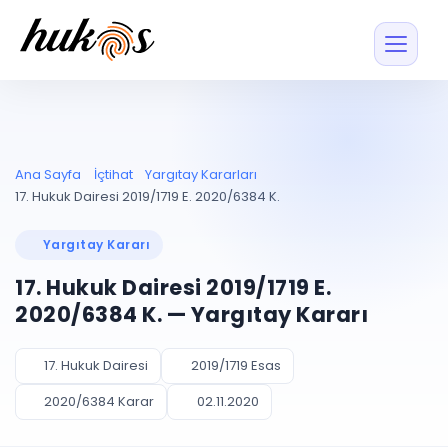
Özellikler
Fiyatlar
ENTEGRASYONLAR
YÖNETİM
UYAP
Dosya ve İçerikl
Ana Sayfa
İçtihat
Yargıtay Kararları
Blog
Entegrasyonu
Tüm dosyalar tek
ekranda
UYAP ile otomatik
17. Hukuk Dairesi 2019/1719 E. 2020/6384 K.
senkron
Evrak ve Klasör
İçtihat
UYAP Evrak
Düzenleyin, hızlı erişi
Yargıtay Kararı
Entegrasyonu
İletişim
Kişiler ve İletişi
Evrakları tek tıkla aktarın
17. Hukuk Dairesi 2019/1719 E.
Müvekkil ve taraf reh
UETS Entegrasyonu
2020/6384 K. — Yargıtay Kararı
Tebligatları anında
Vekalet Yöneti
Ücretsiz Başlayın
Giriş Yap
görün
Vekaletname ve yetk
takibi
17. Hukuk Dairesi
2019/1719 Esas
PLANLAMA & TAKİP
AKILLI & FİNANS
2020/6384 Karar
02.11.2020
Otomasyon
Pano ve Takip
YENİ
Kuralları kurun, sist
Günlük işler tek bakışta