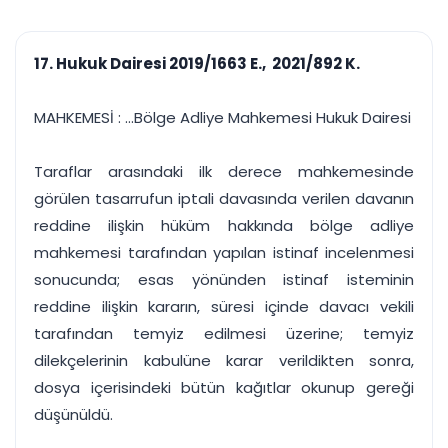
çalışsın
Ajanda ve
Finans ve Kasa
Etkinlikler
Hesap, kasa ve cari
Duruşma ve görev
takibi
17. Hukuk Dairesi 2019/1663 E., 2021/892 K.
takvimi
Raporlar ve Çıkt
Hatırlatma ve
Tek tıkla profesyonel
Bildirim
MAHKEMESİ : ...Bölge Adliye Mahkemesi Hukuk Dairesi
rapor
Süreleri asla kaçırmayın
Taraflar arasındaki ilk derece mahkemesinde
Tek panelde uçtan uca yönetim
UYAP & UETS entegrasyonundan finansa, hepsi bir arada.
görülen tasarrufun iptali davasında verilen davanın
Tüm özellikleri inceleyin
Ücretsiz Başlayın
reddine ilişkin hüküm hakkında bölge adliye
mahkemesi tarafından yapılan istinaf incelenmesi
sonucunda; esas yönünden istinaf isteminin
reddine ilişkin kararın, süresi içinde davacı vekili
tarafından temyiz edilmesi üzerine; temyiz
dilekçelerinin kabulüne karar verildikten sonra,
dosya içerisindeki bütün kağıtlar okunup gereği
düşünüldü.