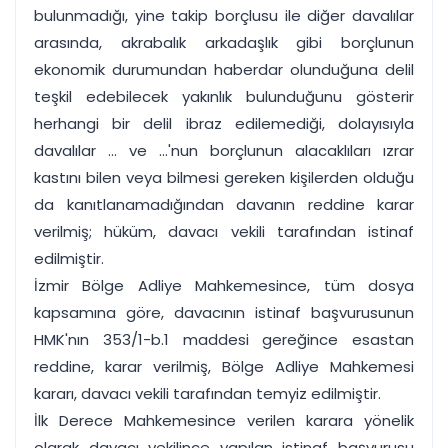
bulunmadığı, yine takip borçlusu ile diğer davalılar
arasında, akrabalık arkadaşlık gibi borçlunun
ekonomik durumundan haberdar olunduğuna delil
teşkil edebilecek yakınlık bulunduğunu gösterir
herhangi bir delil ibraz edilemediği, dolayısıyla
davalılar ... ve ...'nun borçlunun alacaklıları ızrar
kastını bilen veya bilmesi gereken kişilerden olduğu
da kanıtlanamadığından davanın reddine karar
verilmiş; hüküm, davacı vekili tarafından istinaf
edilmiştir.
İzmir Bölge Adliye Mahkemesince, tüm dosya
kapsamına göre, davacının istinaf başvurusunun
HMK'nın 353/1-b.1 maddesi gereğince esastan
reddine, karar verilmiş, Bölge Adliye Mahkemesi
kararı, davacı vekili tarafından temyiz edilmiştir.
İlk Derece Mahkemesince verilen karara yönelik
olarak davacı vekilince yapılan istinaf başvurusu