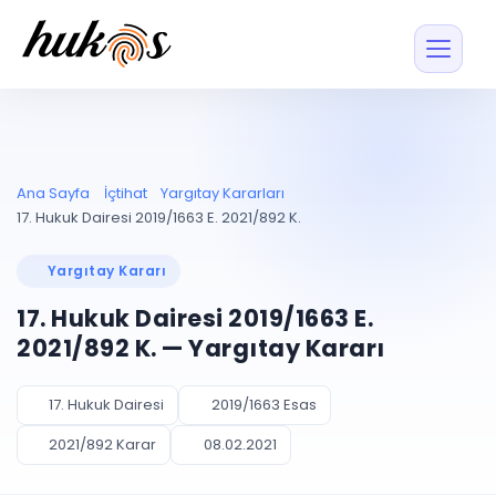
Özellikler
Fiyatlar
ENTEGRASYONLAR
YÖNETİM
UYAP
Dosya ve İçerikl
Ana Sayfa
İçtihat
Yargıtay Kararları
Blog
Entegrasyonu
Tüm dosyalar tek
ekranda
UYAP ile otomatik
17. Hukuk Dairesi 2019/1663 E. 2021/892 K.
senkron
Evrak ve Klasör
İçtihat
UYAP Evrak
Düzenleyin, hızlı erişi
Yargıtay Kararı
Entegrasyonu
İletişim
Kişiler ve İletişi
Evrakları tek tıkla aktarın
17. Hukuk Dairesi 2019/1663 E.
Müvekkil ve taraf reh
UETS Entegrasyonu
2021/892 K. — Yargıtay Kararı
Tebligatları anında
Vekalet Yöneti
Ücretsiz Başlayın
Giriş Yap
görün
Vekaletname ve yetk
takibi
17. Hukuk Dairesi
2019/1663 Esas
PLANLAMA & TAKİP
AKILLI & FİNANS
2021/892 Karar
08.02.2021
Otomasyon
Pano ve Takip
YENİ
Kuralları kurun, sist
Günlük işler tek bakışta