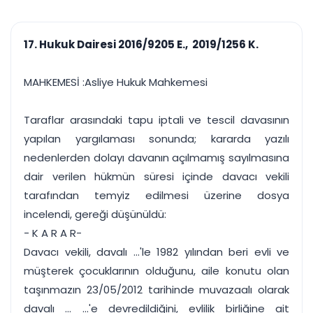
çalışsın
Ajanda ve
Finans ve Kasa
Etkinlikler
Hesap, kasa ve cari
Duruşma ve görev
takibi
17. Hukuk Dairesi 2016/9205 E., 2019/1256 K.
takvimi
Raporlar ve Çıkt
Hatırlatma ve
Tek tıkla profesyonel
Bildirim
MAHKEMESİ :Asliye Hukuk Mahkemesi
rapor
Süreleri asla kaçırmayın
Taraflar arasındaki tapu iptali ve tescil davasının
Tek panelde uçtan uca yönetim
UYAP & UETS entegrasyonundan finansa, hepsi bir arada.
yapılan yargılaması sonunda; kararda yazılı
Tüm özellikleri inceleyin
Ücretsiz Başlayın
nedenlerden dolayı davanın açılmamış sayılmasına
dair verilen hükmün süresi içinde davacı vekili
tarafından temyiz edilmesi üzerine dosya
incelendi, gereği düşünüldü:
- K A R A R-
Davacı vekili, davalı ...'le 1982 yılından beri evli ve
müşterek çocuklarının olduğunu, aile konutu olan
taşınmazın 23/05/2012 tarihinde muvazaalı olarak
davalı ... ...'e devredildiğini, evlilik birliğine ait