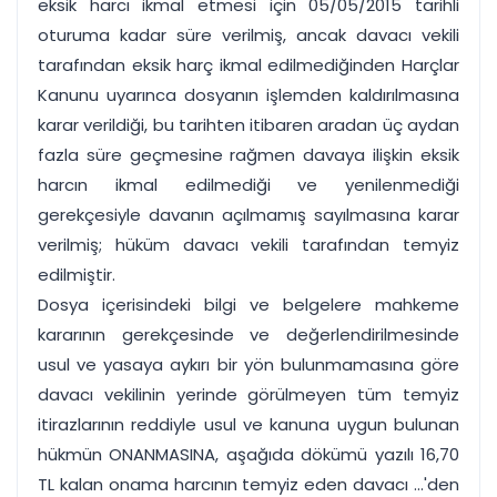
eksik harcı ikmal etmesi için 05/05/2015 tarihli
oturuma kadar süre verilmiş, ancak davacı vekili
tarafından eksik harç ikmal edilmediğinden Harçlar
Kanunu uyarınca dosyanın işlemden kaldırılmasına
karar verildiği, bu tarihten itibaren aradan üç aydan
fazla süre geçmesine rağmen davaya ilişkin eksik
harcın ikmal edilmediği ve yenilenmediği
gerekçesiyle davanın açılmamış sayılmasına karar
verilmiş; hüküm davacı vekili tarafından temyiz
edilmiştir.
Dosya içerisindeki bilgi ve belgelere mahkeme
kararının gerekçesinde ve değerlendirilmesinde
usul ve yasaya aykırı bir yön bulunmamasına göre
davacı vekilinin yerinde görülmeyen tüm temyiz
itirazlarının reddiyle usul ve kanuna uygun bulunan
hükmün ONANMASINA, aşağıda dökümü yazılı 16,70
TL kalan onama harcının temyiz eden davacı ...'den