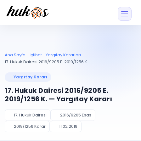
Özellikler
Fiyatlar
ENTEGRASYONLAR
YÖNETİM
UYAP
Dosya ve İçerikl
Ana Sayfa
İçtihat
Yargıtay Kararları
Blog
Entegrasyonu
Tüm dosyalar tek
ekranda
UYAP ile otomatik
17. Hukuk Dairesi 2016/9205 E. 2019/1256 K.
senkron
Evrak ve Klasör
İçtihat
UYAP Evrak
Düzenleyin, hızlı erişi
Yargıtay Kararı
Entegrasyonu
İletişim
Kişiler ve İletişi
Evrakları tek tıkla aktarın
17. Hukuk Dairesi 2016/9205 E.
Müvekkil ve taraf reh
UETS Entegrasyonu
2019/1256 K. — Yargıtay Kararı
Tebligatları anında
Vekalet Yöneti
Ücretsiz Başlayın
Giriş Yap
görün
Vekaletname ve yetk
takibi
17. Hukuk Dairesi
2016/9205 Esas
PLANLAMA & TAKİP
AKILLI & FİNANS
2019/1256 Karar
11.02.2019
Otomasyon
Pano ve Takip
YENİ
Kuralları kurun, sist
Günlük işler tek bakışta