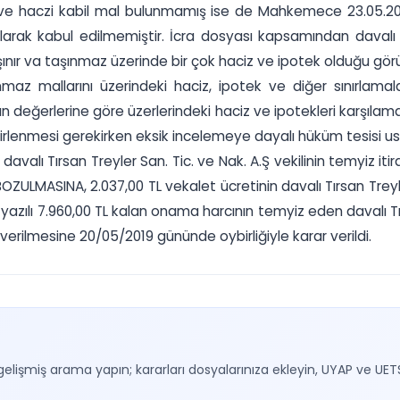
ş ve haczi kabil mal bulunmamış ise de Mahkemece 23.05.201
olarak kabul edilmemiştir. İcra dosyası kapsamından davalı 
aşınır va taşınmaz üzerinde bir çok haciz ve ipotek olduğu gör
maz mallarını üzerindeki haciz, ipotek ve diğer sınırlamalar
 değerlerine göre üzerlerindeki haciz ve ipotekleri karşılama
lirlenmesi gerekirken eksik incelemeye dayalı hüküm tesisi usu
valı Tırsan Treyler San. Tic. ve Nak. A.Ş vekilinin temyiz iti
 BOZULMASINA, 2.037,00 TL vekalet ücretinin davalı Tırsan Trey
zılı 7.960,00 TL kalan onama harcının temyiz eden davalı Tırs
verilmesine 20/05/2019 gününde oybirliğiyle karar verildi.
gelişmiş arama yapın; kararları dosyalarınıza ekleyin, UYAP ve UET