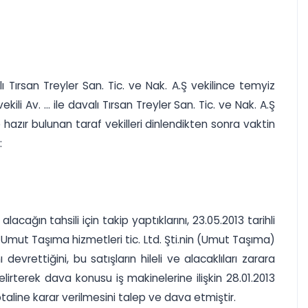
 Tırsan Treyler San. Tic. ve Nak. A.Ş vekilince temyiz
i Av. ... ile davalı Tırsan Treyler San. Tic. ve Nak. A.Ş
ve hazır bulunan taraf vekilleri dinlendikten sonra vaktin
:
acağın tahsili için takip yaptıklarını, 23.05.2013 tarihli
 Umut Taşıma hizmetleri tic. Ltd. Şti.nin (Umut Taşıma)
evrettiğini, bu satışların hileli ve alacaklıları zarara
lirterek dava konusu iş makinelerine ilişkin 28.01.2013
ptaline karar verilmesini talep ve dava etmiştir.