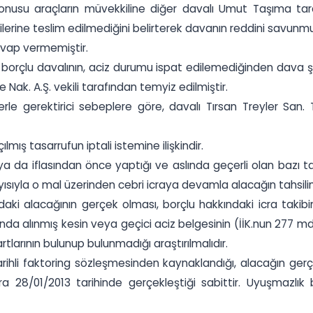
va konusu araçların müvekkiline diğer davalı Umut Taşıma tar
dilerine teslim edilmediğini belirterek davanın reddini savunm
cevap vermemiştir.
borçlu davalının, aciz durumu ispat edilemediğinden dava şa
e Nak. A.Ş. vekili tarafından temyiz edilmiştir.
llerle gerektirici sebeplere göre, davalı Tırsan Treyler San
ış tasarrufun iptali istemine ilişkindir.
da iflasından önce yaptığı ve aslında geçerli olan bazı tasar
ısıyla o mal üzerinden cebri icraya devamla alacağın tahsilin
daki alacağının gerçek olması, borçlu hakkındaki icra takibi
da alınmış kesin veya geçici aciz belgesinin (İİK.nun 277 md
rtlarının bulunup bulunmadığı araştırılmalıdır.
ihli faktoring sözleşmesinden kaynaklandığı, alacağın gerçek
a 28/01/2013 tarihinde gerçekleştiği sabittir. Uyuşmazlık 