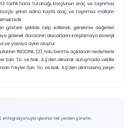
3 tarihli haciz tutanağı, borçlunun araç ve taşınmaz
borçlu şirket adına kayıtlı araç ve taşınmaz malların
ülmektedir.
ı gösterir şekilde celp edilerek, gerekirse değerleri
ya giderek davacının alacaklarını karşılamaya elverişli
l ve yasaya aykırı oluştur.
razlarının REDDİNE, (2) nolu bentte açıklanan nedenlerle
ler San. Tic. ve Nak. A.Ş'den alınarak duruşmada vekille
an Treyler San. Tic. ve Nak. A.Ş'den alınmasına, peşin
S entegrasyonuyla işlerinizi tek yerden yönetin.