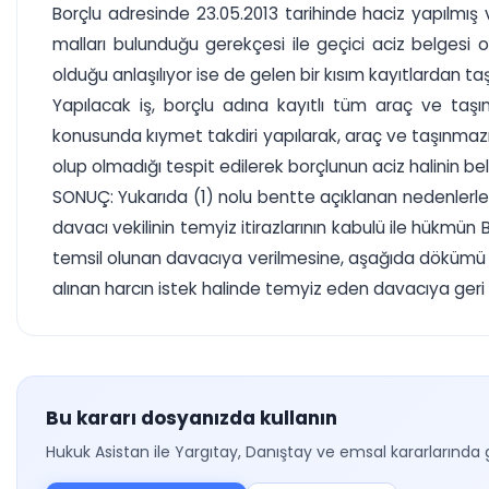
Borçlu adresinde 23.05.2013 tarihinde haciz yapılmı
malları bulunduğu gerekçesi ile geçici aciz belgesi 
olduğu anlaşılıyor ise de gelen bir kısım kayıtlardan t
Yapılacak iş, borçlu adına kayıtlı tüm araç ve taşın
konusunda kıymet takdiri yapılarak, araç ve taşınmazın
olup olmadığı tespit edilerek borçlunun aciz halinin be
SONUÇ: Yukarıda (1) nolu bentte açıklanan nedenlerle da
davacı vekilinin temyiz itirazlarının kabulü ile hükmün
temsil olunan davacıya verilmesine, aşağıda dökümü ya
alınan harcın istek halinde temyiz eden davacıya geri 
Bu kararı dosyanızda kullanın
Hukuk Asistan ile Yargıtay, Danıştay ve emsal kararlarında 