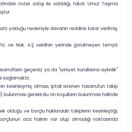
afından noter satışı ile satıldığı, fakat Umut Taşıma
uştur.
rtı yokluğu nedeniyle davanın reddine karar verilmiş;
. Tic. ve Nak. A.Ş vekilinin yerinde görülmeyen temyiz
rufların geçersiz ya da "iyiniyet kurallarına aykırılık"
i sağlamaktır.
nin kesinleşmiş olması, iptali istenen tasarrufun takip
) bulunması gerekir.Bu ön koşulların bulunması halinde
 olduğu ve borçlu hakkındaki takiplerin kesinleştiği,
borçlunun aciz halinin var olup olmadığı noktasında