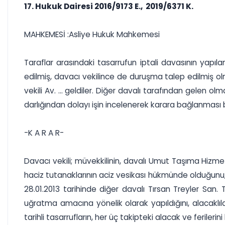
17. Hukuk Dairesi 2016/9173 E., 2019/6371 K.
MAHKEMESİ :Asliye Hukuk Mahkemesi
Taraflar arasındaki tasarrufun iptali davasının yapıl
edilmiş, davacı vekilince de duruşma talep edilmiş olmak
vekili Av. ... geldiler. Diğer davalı tarafından gelen ol
darlığından dolayı işin incelenerek karara bağlanması 
-K A R A R-
Davacı vekili; müvekkilinin, davalı Umut Taşıma Hizmetler
haciz tutanaklarının aciz vesikası hükmünde olduğunu, 
28.01.2013 tarihinde diğer davalı Tırsan Treyler San. T
uğratma amacına yönelik olarak yapıldığını, alacaklıla
tarihli tasarrufların, her üç takipteki alacak ve feriler