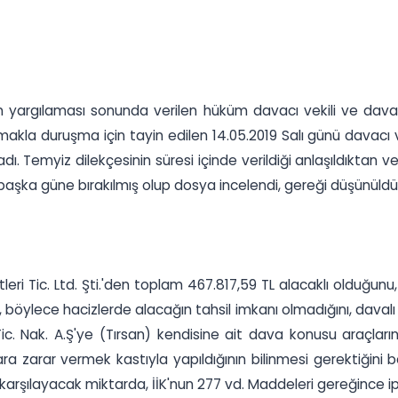
an yargılaması sonunda verilen hüküm davacı vekili ve davalı
la duruşma için tayin edilen 14.05.2019 Salı günü davacı vekil
madı. Temyiz dilekçesinin süresi içinde verildiği anlaşıldıktan 
başka güne bırakılmış olup dosya incelendi, gereği düşünüldü
i Tic. Ltd. Şti.'den toplam 467.817,59 TL alacaklı olduğunu, al
böylece hacizlerde alacağın tahsil imkanı olmadığını, davalı
ic. Nak. A.Ş'ye (Tırsan) kendisine ait dava konusu araçlarını d
ra zarar vermek kastıyla yapıldığının bilinmesi gerektiğini be
ini karşılayacak miktarda, İİK'nun 277 vd. Maddeleri gereğince i