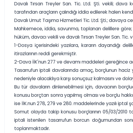
Davalı Tırsan Treyler San. Tic. Ltd. Şti. vekili; da
tarafından araçların çalındığı iddia edilerek halen ken
Davalı Umut Taşıma Hizmetleri Tic. Ltd. Şti.; davaya 
Mahkemece, iddia, savunma, toplanan delillere göre; 
hüküm, davacı vekili ve davalı Tırsan Treyler San. Tic. v
1-Dosya içerisindeki yazılara, kararın dayandığı deli
itirazlarının reddi gerekmiştir.
2-Dava İİK'nun 277 ve devamı maddeleri gereğince açılm
Tasarrufun iptali davalarında amaç, borçlunun haciz ya 
nedeniyle alacaklıya karşı sonuçsuz kalmasını ve dolay
Bu tür davaların dinlenebilmesi için, davacının borçlu
konusu borçtan sonra yapılmış olması ve borçlu hakkın
ise İİK.nun 278, 279 ve 280. maddelerinde yazılı iptal şa
Somut olayda takip konusu borçlarının 05/03/2010 tar
iptali istenilen tasarrufun borcun doğumundan sonr
toplanmaktadır.