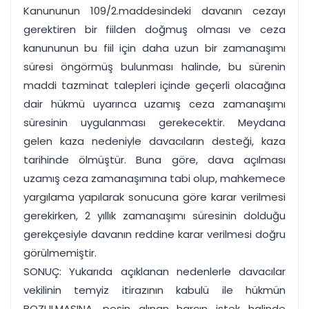
Kanununun 109/2.maddesindeki davanın cezayı
gerektiren bir fiilden doğmuş olması ve ceza
kanununun bu fiil için daha uzun bir zamanaşımı
süresi öngörmüş bulunması halinde, bu sürenin
maddi tazminat talepleri içinde geçerli olacağına
dair hükmü uyarınca uzamış ceza zamanaşımı
süresinin uygulanması gerekecektir. Meydana
gelen kaza nedeniyle davacıların desteği, kaza
tarihinde ölmüştür. Buna göre, dava açılması
uzamış ceza zamanaşımına tabi olup, mahkemece
yargılama yapılarak sonucuna göre karar verilmesi
gerekirken, 2 yıllık zamanaşımı süresinin dolduğu
gerekçesiyle davanın reddine karar verilmesi doğru
görülmemiştir.
SONUÇ: Yukarıda açıklanan nedenlerle davacılar
vekilinin temyiz itirazının kabulü ile hükmün
BOZULMASINA, peşin alınan harcın istek halinde