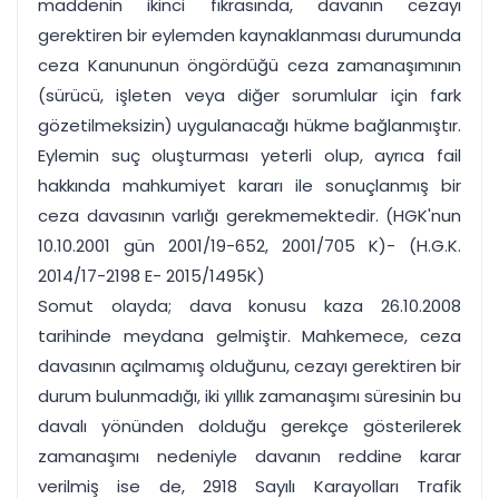
maddenin ikinci fıkrasında, davanın cezayı
gerektiren bir eylemden kaynaklanması durumunda
ceza Kanununun öngördüğü ceza zamanaşımının
(sürücü, işleten veya diğer sorumlular için fark
gözetilmeksizin) uygulanacağı hükme bağlanmıştır.
Eylemin suç oluşturması yeterli olup, ayrıca fail
hakkında mahkumiyet kararı ile sonuçlanmış bir
ceza davasının varlığı gerekmemektedir. (HGK'nun
10.10.2001 gün 2001/19-652, 2001/705 K)- (H.G.K.
2014/17-2198 E- 2015/1495K)
Somut olayda; dava konusu kaza 26.10.2008
tarihinde meydana gelmiştir. Mahkemece, ceza
davasının açılmamış olduğunu, cezayı gerektiren bir
durum bulunmadığı, iki yıllık zamanaşımı süresinin bu
davalı yönünden dolduğu gerekçe gösterilerek
zamanaşımı nedeniyle davanın reddine karar
verilmiş ise de, 2918 Sayılı Karayolları Trafik