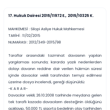
çalışsın
Ajanda ve
Finans ve Kasa
Etkinlikler
Hesap, kasa ve cari
Duruşma ve görev
takibi
17. Hukuk Dairesi 2015/11972 E., 2015/10325 K.
takvimi
Raporlar ve Çıkt
Hatırlatma ve
Tek tıkla profesyonel
Bildirim
MAHKEMESİ : Silopi Asliye Hukuk Mahkemesi
rapor
Süreleri asla kaçırmayın
TARİHİ : 11/02/2015
NUMARASI : 2012/349-2015/98
Tek panelde uçtan uca yönetim
UYAP & UETS entegrasyonundan finansa, hepsi bir arada.
Tüm özellikleri inceleyin
Ücretsiz Başlayın
Taraflar arasındaki tazminat davasının yapılan
yargılaması sonunda; kararda yazılı nedenlerden
dolayı davanın reddine dair verilen hükmün süresi
içinde davacılar vekili tarafından temyiz edilmesi
üzerine dosya incelendi, gereği düşünüldü:
-K A R A R-
Davacılar vekili; 26.10.2008 tarihinde meydana gelen
tek taraflı kazada davacıların desteğinin öldüğünü
açıklayıp, 50.000 TL sigorta bedelinin olay tarihinden