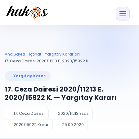
Özellikler
Fiyatlar
ENTEGRASYONLAR
YÖNETİM
UYAP
Dosya ve İçerikl
Ana Sayfa
İçtihat
Yargıtay Kararları
Blog
Entegrasyonu
Tüm dosyalar tek
ekranda
UYAP ile otomatik
17. Ceza Dairesi 2020/11213 E. 2020/15922 K.
senkron
Evrak ve Klasör
İçtihat
UYAP Evrak
Düzenleyin, hızlı erişi
Yargıtay Kararı
Entegrasyonu
İletişim
Kişiler ve İletişi
Evrakları tek tıkla aktarın
17. Ceza Dairesi 2020/11213 E.
Müvekkil ve taraf reh
UETS Entegrasyonu
2020/15922 K. — Yargıtay Kararı
Tebligatları anında
Vekalet Yöneti
Ücretsiz Başlayın
Giriş Yap
görün
Vekaletname ve yetk
takibi
17. Ceza Dairesi
2020/11213 Esas
PLANLAMA & TAKİP
AKILLI & FİNANS
2020/15922 Karar
25.09.2020
Otomasyon
Pano ve Takip
YENİ
Kuralları kurun, sist
Günlük işler tek bakışta