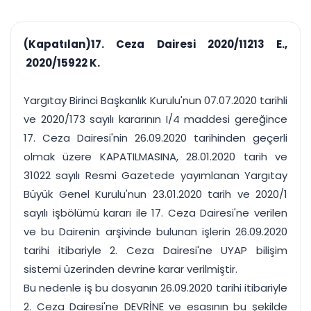
çalışsın
Ajanda ve
Finans ve Kasa
Etkinlikler
Hesap, kasa ve cari
Duruşma ve görev
takibi
(Kapatılan)17. Ceza Dairesi 2020/11213 E.,
takvimi
Raporlar ve Çıkt
2020/15922 K.
Hatırlatma ve
Tek tıkla profesyonel
Bildirim
rapor
Süreleri asla kaçırmayın
Yargıtay Birinci Başkanlık Kurulu'nun 07.07.2020 tarihli
ve 2020/173 sayılı kararının I/4 maddesi gereğince
Tek panelde uçtan uca yönetim
UYAP & UETS entegrasyonundan finansa, hepsi bir arada.
17. Ceza Dairesi'nin 26.09.2020 tarihinden geçerli
Tüm özellikleri inceleyin
Ücretsiz Başlayın
olmak üzere KAPATILMASINA, 28.01.2020 tarih ve
31022 sayılı Resmi Gazetede yayımlanan Yargıtay
Büyük Genel Kurulu'nun 23.01.2020 tarih ve 2020/1
sayılı işbölümü kararı ile 17. Ceza Dairesi'ne verilen
ve bu Dairenin arşivinde bulunan işlerin 26.09.2020
tarihi itibariyle 2. Ceza Dairesi'ne UYAP bilişim
sistemi üzerinden devrine karar verilmiştir.
Bu nedenle iş bu dosyanın 26.09.2020 tarihi itibariyle
2. Ceza Dairesi'ne DEVRİNE ve esasının bu şekilde