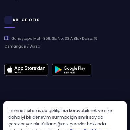
AR-GE OFİS
Güneştepe Mah. 856. Sk. No: 33 A Blok Daire: 19
Osmangazi / Bursa
İnternet sitemizde gizliliğinizi koruyabilmek ve size
daha iyi bir deneyim sunmak için sınırlı sayıda
çerezler yer alır. Kullandığımız çerezler hakkında
Copyright © 2007 - 2026 Hukas | Hukuk Asistan • Tüm Hakları