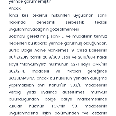
yerinde görülmemiştir.
Ancak;
İkinci kez tekerrür hükümleri uygulanan sanık
hakkında denetimli serbestlik tedbiri
uygulanmayacağının gözetilmemesi,
Bozmayı gerektirmiş, sanık ... ve müdafiinin temyiz
nedenleri bu itibarla yerinde görülmüş olduğundan,
Bursa Bölge Adliye Mahkemesi 9. Ceza Dairesinin
06/12/2019 tarihli, 2019/368 Esas ve 2019/804 Karar
sayılı “Mahkûmiyet” hükmünün 5271 sayılı CMK'nin
302/2-4. maddesi ve fıkraları gereğince
BOZULMASINA, ancak bu hususun yeniden duruşma
yapılmaksızın aynı Kanun'un 303/1. maddesinin
verdiği yetki uyarınca düzeltilmesi mümkün
bulunduğundan, bölge adliye mahkemesince
kurulan hükmün TCK’nin 58. maddesinin
uygulanmasına ilişkin bölümünden “ve cezanın