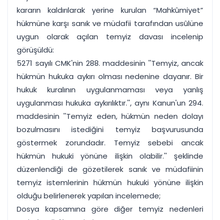
kararın kaldırılarak yerine kurulan “Mahkûmiyet”
hükmüne karşı sanık ve müdafii tarafından usûlüne
uygun olarak açılan temyiz davası incelenip
görüşüldü:
5271 sayılı CMK'nin 288. maddesinin ''Temyiz, ancak
hükmün hukuka aykırı olması nedenine dayanır. Bir
hukuk kuralının uygulanmaması veya yanlış
uygulanması hukuka aykırılıktır.'', aynı Kanun'un 294.
maddesinin ''Temyiz eden, hükmün neden dolayı
bozulmasını istediğini temyiz başvurusunda
göstermek zorundadır. Temyiz sebebi ancak
hükmün hukuki yönüne ilişkin olabilir.'' şeklinde
düzenlendiği de gözetilerek sanık ve müdafiinin
temyiz istemlerinin hükmün hukuki yönüne ilişkin
olduğu belirlenerek yapılan incelemede;
Dosya kapsamına göre diğer temyiz nedenleri