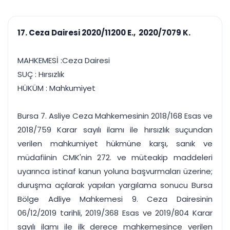
çalışsın
Ajanda ve
Finans ve Kasa
Etkinlikler
Hesap, kasa ve cari
Duruşma ve görev
takibi
17. Ceza Dairesi 2020/11200 E., 2020/7079 K.
takvimi
Raporlar ve Çıkt
Hatırlatma ve
Tek tıkla profesyonel
Bildirim
MAHKEMESİ :Ceza Dairesi
rapor
Süreleri asla kaçırmayın
SUÇ : Hırsızlık
HÜKÜM : Mahkumiyet
Tek panelde uçtan uca yönetim
UYAP & UETS entegrasyonundan finansa, hepsi bir arada.
Tüm özellikleri inceleyin
Ücretsiz Başlayın
Bursa 7. Asliye Ceza Mahkemesinin 2018/168 Esas ve
2018/759 Karar sayılı ilamı ile hırsızlık suçundan
verilen mahkumiyet hükmüne karşı, sanık ve
müdafiinin CMK'nin 272. ve müteakip maddeleri
uyarınca istinaf kanun yoluna başvurmaları üzerine;
duruşma açılarak yapılan yargılama sonucu Bursa
Bölge Adliye Mahkemesi 9. Ceza Dairesinin
06/12/2019 tarihli, 2019/368 Esas ve 2019/804 Karar
sayılı ilamı ile ilk derece mahkemesince verilen