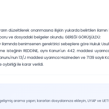
rın düzeltilerek onanmasına ilişkin yukarda belirtilen ilam
raporu ve dosyadaki belgeler okundu. GEREĞİ GÖRÜŞÜLDÜ:
ıtay ilamında benimsenen gerektirici sebeplere göre Hukuk U
me isteğinin REDDİNE, aynı Kanun'un 442. maddesi uyarınc
r Kanunu'nun 13/J maddesi uyarınca Hazineden ve 7139 sayılı
birliği ile karar verildi.
gelişmiş arama yapın; kararları dosyalarınıza ekleyin, UYAP ve UET