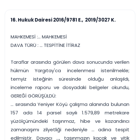
çalışsın
Ajanda ve
Finans ve Kasa
Etkinlikler
Hesap, kasa ve cari
Duruşma ve görev
takibi
16. Hukuk Dairesi 2016/9781 E., 2019/3027 K.
takvimi
Raporlar ve Çıkt
Hatırlatma ve
Tek tıkla profesyonel
Bildirim
MAHKEMESİ :... MAHKEMESİ
rapor
Süreleri asla kaçırmayın
DAVA TÜRÜ : ... TESPİTİNE İTİRAZ
Tek panelde uçtan uca yönetim
UYAP & UETS entegrasyonundan finansa, hepsi bir arada.
Taraflar arasında görülen dava sonucunda verilen
Tüm özellikleri inceleyin
Ücretsiz Başlayın
hükmün Yargıtay'ca incelenmesi istenilmekle;
temyiz isteğinin süresinde olduğu anlaşıldı,
inceleme raporu ve dosyadaki belgeler okundu,
GEREĞİ GÖRÜŞÜLDÜ:
... sırasında Yeniyer Köyü çalışma alanında bulunan
157 ada 14 parsel sayılı 1.579,89 metrekare
yüzölçümündeki taşınmaz, hibe ve kazandırıcı
zamanaşımı zilyetliği nedeniyle ... adına tespit
edilmiştir. Davacı ..., taşınmazın kaçak ve yitik