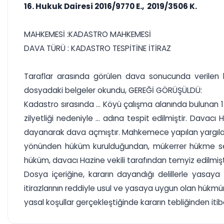
16. Hukuk Dairesi 2016/9770 E., 2019/3506 K.
MAHKEMESİ :KADASTRO MAHKEMESİ
DAVA TÜRÜ : KADASTRO TESPİTİNE İTİRAZ
Taraflar arasında görülen dava sonucunda verilen h
dosyadaki belgeler okundu, GEREĞİ GÖRÜŞÜLDÜ:
Kadastro sırasında ... Köyü çalışma alanında bulunan 
zilyetliği nedeniyle ... adına tespit edilmiştir. Davacı
dayanarak dava açmıştır. Mahkemece yapılan yargıla
yönünden hüküm kurulduğundan, mükerrer hükme seb
hüküm, davacı Hazine vekili tarafından temyiz edilmişt
Dosya içeriğine, kararın dayandığı delillerle yasaya
itirazlarının reddiyle usul ve yasaya uygun olan hü
yasal koşullar gerçekleştiğinde kararın tebliğinden itib