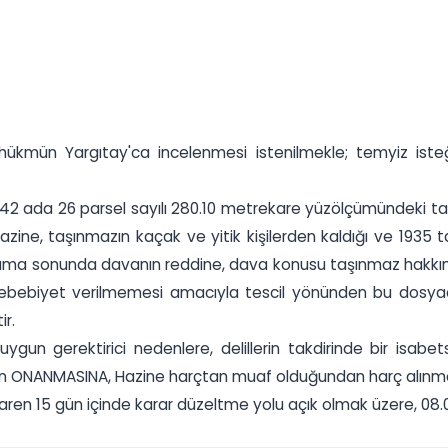
ükmün Yargıtay'ca incelenmesi istenilmekle; temyiz isteğ
142 ada 26 parsel sayılı 280.10 metrekare yüzölçümündeki ta
 Hazine, taşınmazın kaçak ve yitik kişilerden kaldığı ve 1935 
ma sonunda davanın reddine, dava konusu taşınmaz hakkınd
ebiyet verilmemesi amacıyla tescil yönünden bu dosyada
ir.
 uygun gerektirici nedenlere, delillerin takdirinde bir is
kmün ONANMASINA, Hazine harçtan muaf olduğundan harç alınm
aren 15 gün içinde karar düzeltme yolu açık olmak üzere, 08.05.