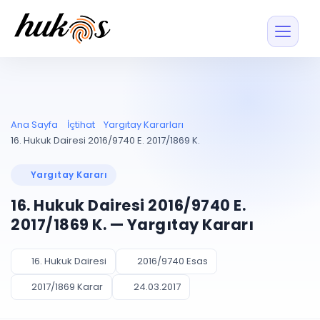
Özellikler
Fiyatlar
ENTEGRASYONLAR
YÖNETİM
UYAP
Dosya ve İçerikl
Ana Sayfa
İçtihat
Yargıtay Kararları
Blog
Entegrasyonu
Tüm dosyalar tek
ekranda
UYAP ile otomatik
16. Hukuk Dairesi 2016/9740 E. 2017/1869 K.
senkron
Evrak ve Klasör
İçtihat
UYAP Evrak
Düzenleyin, hızlı erişi
Yargıtay Kararı
Entegrasyonu
İletişim
Kişiler ve İletişi
Evrakları tek tıkla aktarın
16. Hukuk Dairesi 2016/9740 E.
Müvekkil ve taraf reh
UETS Entegrasyonu
2017/1869 K. — Yargıtay Kararı
Tebligatları anında
Vekalet Yöneti
Ücretsiz Başlayın
Giriş Yap
görün
Vekaletname ve yetk
takibi
16. Hukuk Dairesi
2016/9740 Esas
PLANLAMA & TAKİP
AKILLI & FİNANS
2017/1869 Karar
24.03.2017
Otomasyon
Pano ve Takip
YENİ
Kuralları kurun, sist
Günlük işler tek bakışta