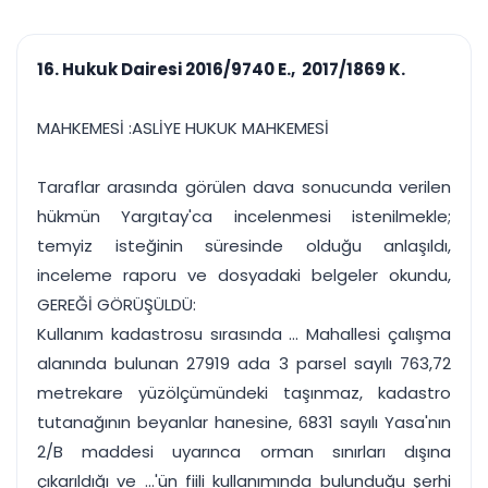
çalışsın
Ajanda ve
Finans ve Kasa
Etkinlikler
Hesap, kasa ve cari
Duruşma ve görev
takibi
16. Hukuk Dairesi 2016/9740 E., 2017/1869 K.
takvimi
Raporlar ve Çıkt
Hatırlatma ve
Tek tıkla profesyonel
Bildirim
MAHKEMESİ :ASLİYE HUKUK MAHKEMESİ
rapor
Süreleri asla kaçırmayın
Taraflar arasında görülen dava sonucunda verilen
Tek panelde uçtan uca yönetim
UYAP & UETS entegrasyonundan finansa, hepsi bir arada.
hükmün Yargıtay'ca incelenmesi istenilmekle;
Tüm özellikleri inceleyin
Ücretsiz Başlayın
temyiz isteğinin süresinde olduğu anlaşıldı,
inceleme raporu ve dosyadaki belgeler okundu,
GEREĞİ GÖRÜŞÜLDÜ:
Kullanım kadastrosu sırasında ... Mahallesi çalışma
alanında bulunan 27919 ada 3 parsel sayılı 763,72
metrekare yüzölçümündeki taşınmaz, kadastro
tutanağının beyanlar hanesine, 6831 sayılı Yasa'nın
2/B maddesi uyarınca orman sınırları dışına
çıkarıldığı ve ...'ün fiili kullanımında bulunduğu şerhi