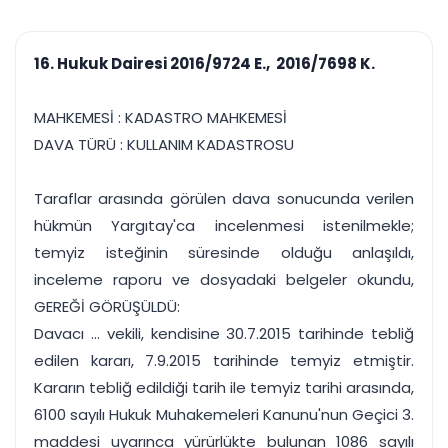
çalışsın
Ajanda ve
Finans ve Kasa
Etkinlikler
Hesap, kasa ve cari
Duruşma ve görev
takibi
16. Hukuk Dairesi 2016/9724 E., 2016/7698 K.
takvimi
Raporlar ve Çıkt
Hatırlatma ve
Tek tıkla profesyonel
Bildirim
MAHKEMESİ : KADASTRO MAHKEMESİ
rapor
Süreleri asla kaçırmayın
DAVA TÜRÜ : KULLANIM KADASTROSU
Tek panelde uçtan uca yönetim
UYAP & UETS entegrasyonundan finansa, hepsi bir arada.
Taraflar arasında görülen dava sonucunda verilen
Tüm özellikleri inceleyin
Ücretsiz Başlayın
hükmün Yargıtay'ca incelenmesi istenilmekle;
temyiz isteğinin süresinde olduğu anlaşıldı,
inceleme raporu ve dosyadaki belgeler okundu,
GEREĞİ GÖRÜŞÜLDÜ:
Davacı ... vekili, kendisine 30.7.2015 tarihinde tebliğ
edilen kararı, 7.9.2015 tarihinde temyiz etmiştir.
Kararın tebliğ edildiği tarih ile temyiz tarihi arasında,
6100 sayılı Hukuk Muhakemeleri Kanunu'nun Geçici 3.
maddesi uyarınca yürürlükte bulunan 1086 sayılı