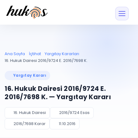
Özellikler
Fiyatlar
ENTEGRASYONLAR
YÖNETİM
UYAP
Dosya ve İçerikl
Ana Sayfa
İçtihat
Yargıtay Kararları
Blog
Entegrasyonu
Tüm dosyalar tek
ekranda
UYAP ile otomatik
16. Hukuk Dairesi 2016/9724 E. 2016/7698 K.
senkron
Evrak ve Klasör
İçtihat
UYAP Evrak
Düzenleyin, hızlı erişi
Yargıtay Kararı
Entegrasyonu
İletişim
Kişiler ve İletişi
Evrakları tek tıkla aktarın
16. Hukuk Dairesi 2016/9724 E.
Müvekkil ve taraf reh
UETS Entegrasyonu
2016/7698 K. — Yargıtay Kararı
Tebligatları anında
Vekalet Yöneti
Ücretsiz Başlayın
Giriş Yap
görün
Vekaletname ve yetk
takibi
16. Hukuk Dairesi
2016/9724 Esas
PLANLAMA & TAKİP
AKILLI & FİNANS
2016/7698 Karar
11.10.2016
Otomasyon
Pano ve Takip
YENİ
Kuralları kurun, sist
Günlük işler tek bakışta