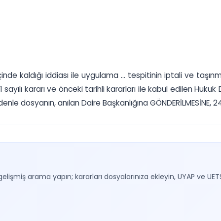
de kaldığı iddiası ile uygulama ... tespitinin iptali ve taşınma
1 sayılı kararı ve önceki tarihli kararları ile kabul edilen Huk
denle dosyanın, anılan Daire Başkanlığına GÖNDERİLMESİNE, 24.0
gelişmiş arama yapın; kararları dosyalarınıza ekleyin, UYAP ve UET