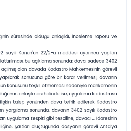
inin süresinde olduğu anlaşıldı, inceleme raporu ve
02 sayılı Kanun'un 22/2-a maddesi uyarınca yapılan
ıklattırılması, bu açıklama sonunda; dava, sadece 3402
nde açılmış olan davada Kadastro Mahkemesinin görevli
apılarak sonucuna göre bir karar verilmesi, davanın
rosunun konusunu teşkil etmemesi nedeniyle mahkemenin
unduğunun anlaşılması halinde ise; uygulama kadastrosu
 ilişkin talep yönünden dava tefrik edilerek Kadastro
lan yargılama sonunda, davanın 3402 sayılı Kadastro
uygulama tespiti gibi tesciline, davacı ... İdaresinin
ğine, şartları oluştuğunda dosyanın görevli Antalya