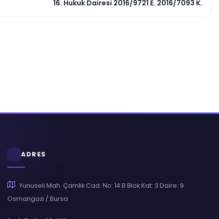
16. Hukuk Dairesi 2016/9721 E. 2016/7093 K.
ADRES
Yunuseli Mah. Çamlık Cad. No: 14 B Blok Kat: 3 Daire: 9
Osmangazi / Bursa