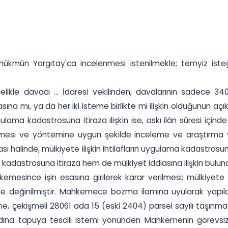
ükmün Yargıtay'ca incelenmesi istenilmekle; temyiz isteğ
kle davacı ... İdaresi vekilinden, davalarının sadece 34
ına mı, ya da her iki isteme birlikte mi ilişkin olduğunun aç
lama kadastrosuna itiraza ilişkin ise, askı ilân süresi içi
ilmesi ve yöntemine uygun şekilde inceleme ve araştırma y
ması halinde, mülkiyete ilişkin ihtilafların uygulama kadast
 kadastrosuna itiraza hem de mülkiyet iddiasına ilişkin bul
kemesince işin esasına girilerek karar verilmesi; mülkiyete
ine değinilmiştir. Mahkemece bozma ilamına uyularak yapı
çekişmeli 28061 ada 15 (eski 2404) parsel sayılı taşınmazın 
ına tapuya tescili istemi yönünden Mahkemenin görevsizli