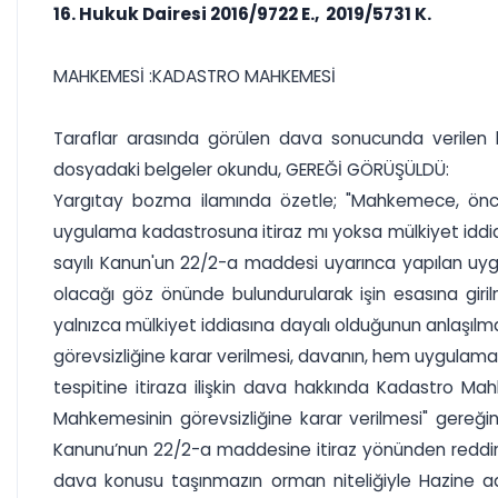
16. Hukuk Dairesi 2016/9722 E., 2019/5731 K.
MAHKEMESİ :KADASTRO MAHKEMESİ
Taraflar arasında görülen dava sonucunda verilen h
dosyadaki belgeler okundu, GEREĞİ GÖRÜŞÜLDÜ:
Yargıtay bozma ilamında özetle; "Mahkemece, önceli
uygulama kadastrosuna itiraz mı yoksa mülkiyet iddias
sayılı Kanun'un 22/2-a maddesi uyarınca yapılan uygu
olacağı göz önünde bulundurularak işin esasına gir
yalnızca mülkiyet iddiasına dayalı olduğunun anlaşıl
görevsizliğine karar verilmesi, davanın, hem uygulama
tespitine itiraza ilişkin dava hakkında Kadastro Mah
Mahkemesinin görevsizliğine karar verilmesi" gereğ
Kanunu’nun 22/2-a maddesine itiraz yönünden reddine, 
dava konusu taşınmazın orman niteliğiyle Hazine ad