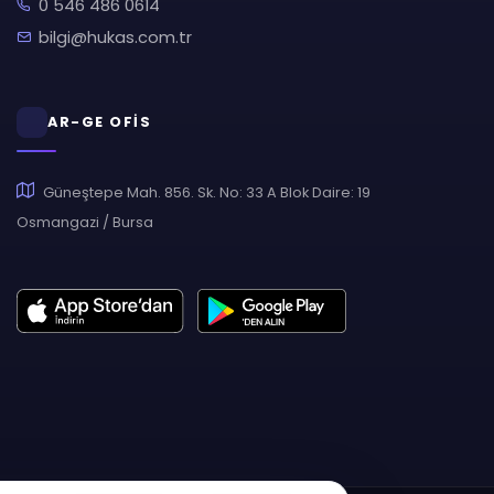
0 546 486 0614
bilgi@hukas.com.tr
AR-GE OFİS
Güneştepe Mah. 856. Sk. No: 33 A Blok Daire: 19
Osmangazi / Bursa