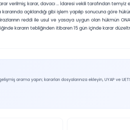
verilmiş; karar, davacı ... İdaresi vekili tarafından temyiz ed
ında açıklandığı gibi işlem yapılıp sonucuna göre hüküm ver
azlarının reddi ile usul ve yasaya uygun olan hükmün ONAN
ğinde kararın tebliğinden itibaren 15 gün içinde karar düzelt
gelişmiş arama yapın; kararları dosyalarınıza ekleyin, UYAP ve UET