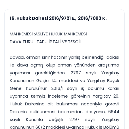
çalışsın
Ajanda ve
Finans ve Kasa
Etkinlikler
Hesap, kasa ve cari
Duruşma ve görev
takibi
16. Hukuk Dairesi 2016/9721 E., 2016/7093 K.
takvimi
Raporlar ve Çıkt
Hatırlatma ve
Tek tıkla profesyonel
Bildirim
MAHKEMESİ :ASLİYE HUKUK MAHKEMESİ
rapor
Süreleri asla kaçırmayın
DAVA TÜRÜ : TAPU İPTALİ VE TESCİL
Tek panelde uçtan uca yönetim
UYAP & UETS entegrasyonundan finansa, hepsi bir arada.
Davacı, orman sınır hattının yanlış belirlendiği iddiası
Tüm özellikleri inceleyin
Ücretsiz Başlayın
ile dava açmış olup orman yönünden araştırma
yapılması gerektiğinden, 2797 sayılı Yargıtay
Kanunu'nun Geçici 14. maddesi ve Yargıtay Büyük
Genel Kurulu'nun 2016/1 sayılı iş bölümü kararı
uyarınca temyiz inceleme görevinin Yargıtay 20.
Hukuk Dairesine ait bulunması nedeniyle görevli
Dairenin belirlenmesi bakımından dosyanın, 6644
sayılı Kanunla değişik 2797 sayılı Yargıtay
Kanunu'nun 60/2 maddesi uyarınca Hukuk İş Bölümü