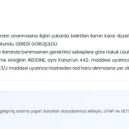
arın onanmasına ilişkin yukarda belirtilen ilamın karar düze
 okundu. GEREĞİ GÖRÜŞÜLDÜ:
ıtay ilamında benimsenen gerektirici sebeplere göre Hukuk U
me isteğinin REDDİNE, aynı Kanun'un 442. maddesi uyarınc
3/J maddesi uyarınca Hazineden red harcı alınmasına yer olmadı
gelişmiş arama yapın; kararları dosyalarınıza ekleyin, UYAP ve UET